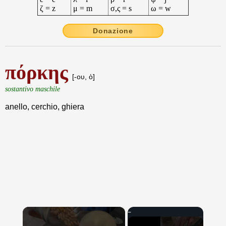
ζ = z
μ = m
σ,ς = s
ω = w
Donazione
πόρκης
[-ου, ὁ]
sostantivo maschile
anello, cerchio, ghiera
×