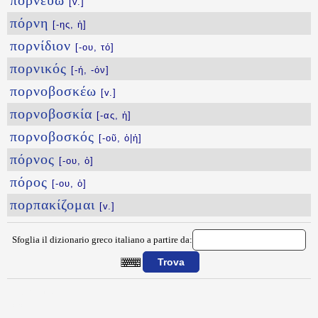
πορνεύω
[v.]
πόρνη
[-ης, ἡ]
πορνίδιον
[-ου, τό]
πορνικός
[-ή, -όν]
πορνοβοσκέω
[v.]
πορνοβοσκία
[-ας, ἡ]
πορνοβοσκός
[-οῦ, ὁ|ἡ]
πόρνος
[-ου, ὁ]
πόρος
[-ου, ὁ]
πορπακίζομαι
[v.]
Sfoglia il dizionario greco italiano a partire da:
{{ID:PORKHS100}}
---CACHE---