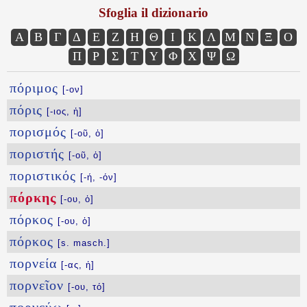
Sfoglia il dizionario
Α
Β
Γ
Δ
Ε
Ζ
Η
Θ
Ι
Κ
Λ
Μ
Ν
Ξ
Ο
Π
Ρ
Σ
Τ
Υ
Φ
Χ
Ψ
Ω
πόριμος
[-ον]
πόρις
[-ιος, ἡ]
πορισμός
[-οῦ, ὁ]
ποριστής
[-οῦ, ὁ]
ποριστικός
[-ή, -όν]
πόρκης
[-ου, ὁ]
πόρκος
[-ου, ὁ]
πόρκος
[s. masch.]
πορνεία
[-ας, ἡ]
πορνεῖον
[-ου, τό]