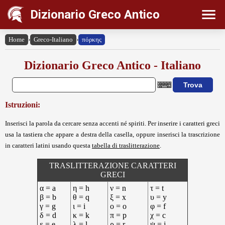
Dizionario Greco Antico
Home
›
Greco-Italiano
›
πόρκης
Dizionario Greco Antico - Italiano
Istruzioni:
Inserisci la parola da cercare senza accenti né spiriti. Per inserire i caratteri greci
usa la tastiera che appare a destra della casella, oppure inserisci la trascrizione
in caratteri latini usando questa
tabella di traslitterazione
.
TRASLITTERAZIONE CARATTERI
GRECI
α = a
η = h
ν = n
τ = t
β = b
θ = q
ξ = x
υ = y
γ = g
ι = i
ο = o
φ = f
δ = d
κ = k
π = p
χ = c
ε = e
λ = l
ρ = r
ψ = j