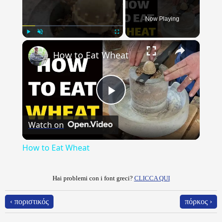
Now Playing
×
Play
Unmute
Fullscreen
How to Eat Wheat
Play
Watch on
Video
How to Eat Wheat
Hai problemi con i font greci?
CLICCA QUI
‹ ποριστικός
πόρκος ›