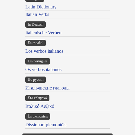
Latin Dictionary
Italian Verbs
In Deutsch
Italienische Verben
En español
Los verbos italianos
Em portugues
Os verbos italianos
По русски
Итальянские глаголы
Στα ελληνικά
Ιταλικό Λεξικό
Ën piemontèis
Dissionari piemontèis