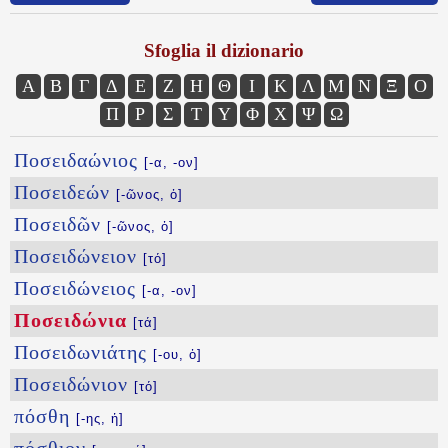
Sfoglia il dizionario
Α
Β
Γ
Δ
Ε
Ζ
Η
Θ
Ι
Κ
Λ
Μ
Ν
Ξ
Ο
Π
Ρ
Σ
Τ
Υ
Φ
Χ
Ψ
Ω
Ποσειδαώνιος
[-α, -ον]
Ποσειδεών
[-ῶνος, ὁ]
Ποσειδῶν
[-ῶνος, ὁ]
Ποσειδώνειον
[τό]
Ποσειδώνειος
[-α, -ον]
Ποσειδώνια
[τά]
Ποσειδωνιάτης
[-ου, ὁ]
Ποσειδώνιον
[τό]
πόσθη
[-ης, ἡ]