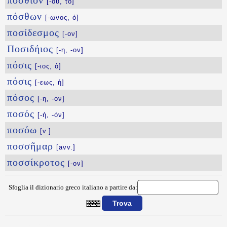
πόσθιον
[-ου, τό]
πόσθων
[-ωνος, ὁ]
ποσίδεσμος
[-ον]
Ποσιδήιος
[-η, -ον]
πόσις
[-ιος, ὁ]
πόσις
[-εως, ἡ]
πόσος
[-η, -ον]
ποσός
[-ή, -όν]
ποσόω
[v.]
ποσσῆμαρ
[avv.]
ποσσίκροτος
[-ον]
Sfoglia il dizionario greco italiano a partire da:
{{ID:POSEIDWNIA100}}