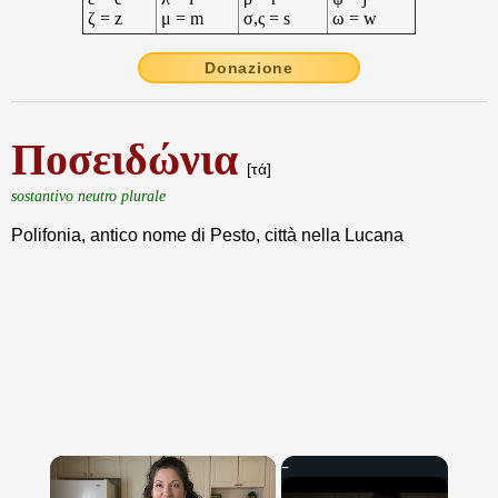
ζ = z
μ = m
σ,ς = s
ω = w
Donazione
Ποσειδώνια
[τά]
sostantivo neutro plurale
Polifonia, antico nome di Pesto, città nella Lucana
×