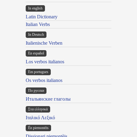
In english
Latin Dictionary
Italian Verbs
In Deutsch
Italienische Verben
En español
Los verbos italianos
Em portugues
Os verbos italianos
По русски
Итальянские глаголы
Στα ελληνικά
Ιταλικό Λεξικό
Ën piemontèis
Dissionari piemontèis