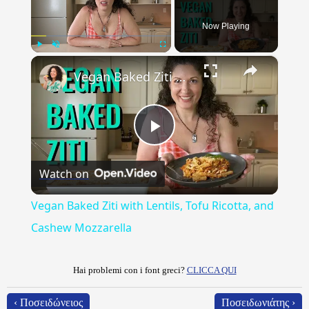
Now Playing
×
Play
Unmute
Fullscreen
Vegan Baked Ziti with Lentils, Tofu Ricotta, and Cashew Mozzarella
Play
Watch on
Video
Vegan Baked Ziti with Lentils, Tofu Ricotta, and
Cashew Mozzarella
Hai problemi con i font greci?
CLICCA QUI
‹ Ποσειδώνειος
Ποσειδωνιάτης ›