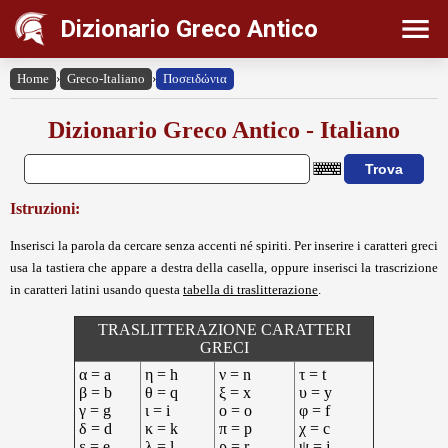
Dizionario Greco Antico
Home
›
Greco-Italiano
›
Ποσειδώνια
Dizionario Greco Antico - Italiano
Istruzioni:
Inserisci la parola da cercare senza accenti né spiriti. Per inserire i caratteri greci
usa la tastiera che appare a destra della casella, oppure inserisci la trascrizione
in caratteri latini usando questa
tabella di traslitterazione
.
TRASLITTERAZIONE CARATTERI
GRECI
α = a
η = h
ν = n
τ = t
β = b
θ = q
ξ = x
υ = y
γ = g
ι = i
ο = o
φ = f
δ = d
κ = k
π = p
χ = c
ε = e
λ = l
ρ = r
ψ = j