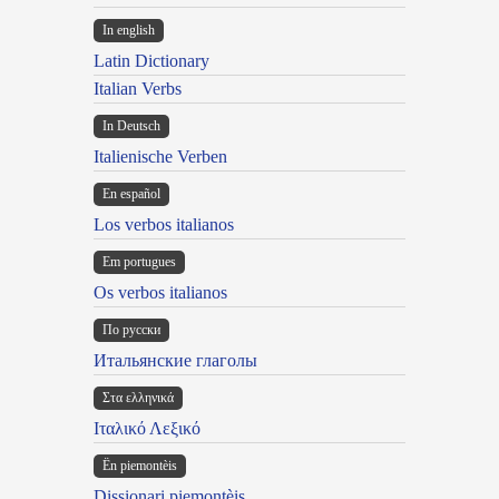
In english
Latin Dictionary
Italian Verbs
In Deutsch
Italienische Verben
En español
Los verbos italianos
Em portugues
Os verbos italianos
По русски
Итальянские глаголы
Στα ελληνικά
Ιταλικό Λεξικό
Ën piemontèis
Dissionari piemontèis