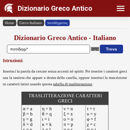
Dizionario Greco Antico
Home
›
Greco-Italiano
›
ποτιδέγμενος
Dizionario Greco Antico - Italiano
Istruzioni:
Inserisci la parola da cercare senza accenti né spiriti. Per inserire i caratteri greci
usa la tastiera che appare a destra della casella, oppure inserisci la trascrizione
in caratteri latini usando questa
tabella di traslitterazione
.
TRASLITTERAZIONE CARATTERI
GRECI
α = a
η = h
ν = n
τ = t
β = b
θ = q
ξ = x
υ = y
γ = g
ι = i
ο = o
φ = f
δ = d
κ = k
π = p
χ = c
ε = e
λ = l
ρ = r
ψ = j