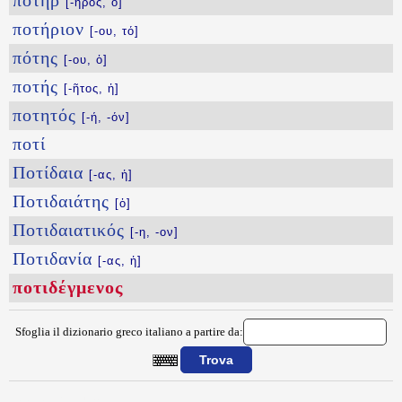
ποτήρ
[-ῆρος, ὁ]
ποτήριον
[-ου, τό]
πότης
[-ου, ὁ]
ποτής
[-ῆτος, ἡ]
ποτητός
[-ή, -όν]
ποτί
Ποτίδαια
[-ας, ἡ]
Ποτιδαιάτης
[ὁ]
Ποτιδαιατικός
[-η, -ον]
Ποτιδανία
[-ας, ἡ]
ποτιδέγμενος
Sfoglia il dizionario greco italiano a partire da:
{{ID:POTIDEGMENOS100}}