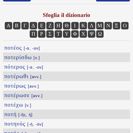
Sfoglia il dizionario
Α
Β
Γ
Δ
Ε
Ζ
Η
Θ
Ι
Κ
Λ
Μ
Ν
Ξ
Ο
Π
Ρ
Σ
Τ
Υ
Φ
Χ
Ψ
Ω
ποτέος
[-α, -ον]
ποτερίσδω
[v.]
πότερος
[-α, -ον]
ποτέρωθι
[avv.]
ποτέρως
[avv.]
ποτέρωσε
[avv.]
ποτέχω
[v.]
ποτή
[-ῆς, ἡ]
ποτηνός
[-ή, -όν]