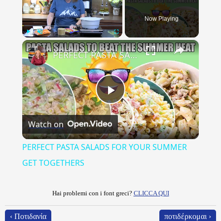
Now Playing
×
Play
Unmute
Fullscreen
PERFECT PASTA SALADS FOR YOUR SUMMER GET TOGETHERS
Play
Watch on
Video
PERFECT PASTA SALADS FOR YOUR SUMMER
GET TOGETHERS
Hai problemi con i font greci?
CLICCA QUI
‹ Ποτιδανία
ποτιδέρκομαι ›