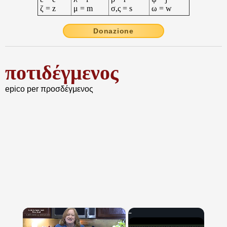
ζ = z
μ = m
σ,ς = s
ω = w
Donazione
ποτιδέγμενος
epico per προσδέγμενος
×