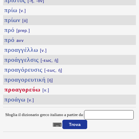
πριστός
[-ή, -όν]
πρίω
[v.]
πρίων
[ὁ]
πρό
[prep.]
πρό
avv
προαγγέλλω
[v.]
προάγγελσις
[-εως, ἡ]
προαγόρευσις
[-εως, ἡ]
προαγορευτική
[ἡ]
προαγορεύω
[v.]
προάγω
[v.]
Sfoglia il dizionario greco italiano a partire da:
{{ID:PROAGOREYW100}}