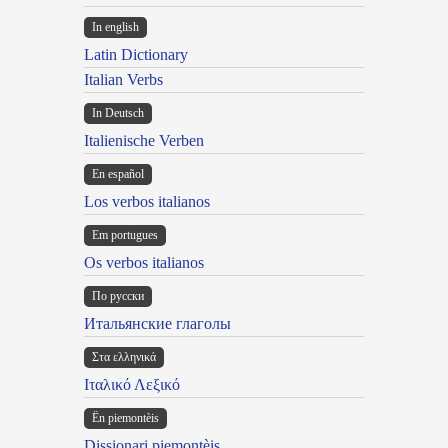
In english
Latin Dictionary
Italian Verbs
In Deutsch
Italienische Verben
En español
Los verbos italianos
Em portugues
Os verbos italianos
По русски
Итальянские глаголы
Στα ελληνικά
Ιταλικό Λεξικό
Ën piemontèis
Dissionari piemontèis