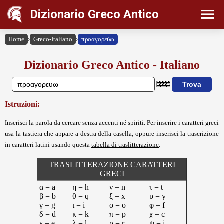
Dizionario Greco Antico
Home
›
Greco-Italiano
›
προαγορεύω
Dizionario Greco Antico - Italiano
Istruzioni:
Inserisci la parola da cercare senza accenti né spiriti. Per inserire i caratteri greci
usa la tastiera che appare a destra della casella, oppure inserisci la trascrizione
in caratteri latini usando questa
tabella di traslitterazione
.
TRASLITTERAZIONE CARATTERI
GRECI
α = a
η = h
ν = n
τ = t
β = b
θ = q
ξ = x
υ = y
γ = g
ι = i
ο = o
φ = f
δ = d
κ = k
π = p
χ = c
ε = e
λ = l
ρ = r
ψ = j