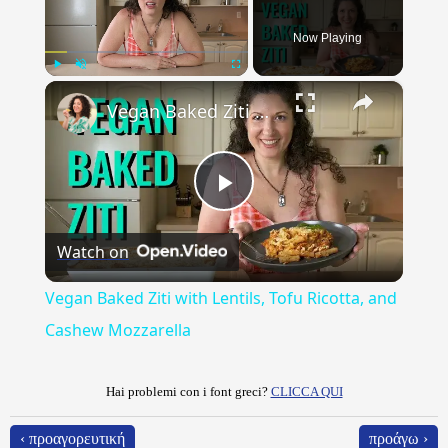
Now Playing
×
Play
Unmute
Fullscreen
Vegan Baked Ziti with Lentils, Tofu Ricotta, and Cashew Mozzarella
Play
Watch on
Video
Vegan Baked Ziti with Lentils, Tofu Ricotta, and
Cashew Mozzarella
Hai problemi con i font greci?
CLICCA QUI
‹ προαγορευτική
προάγω ›