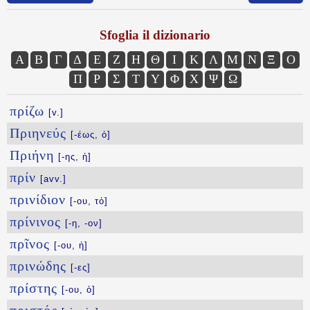
Sfoglia il dizionario
Α
Β
Γ
Δ
Ε
Ζ
Η
Θ
Ι
Κ
Λ
Μ
Ν
Ξ
Ο
Π
Ρ
Σ
Τ
Υ
Φ
Χ
Ψ
Ω
πρίζω
[v.]
Πριηνεύς
[-έως, ὁ]
Πριήνη
[-ης, ἡ]
πρίν
[avv.]
πρινίδιον
[-ου, τό]
πρίνινος
[-η, -ον]
πρῖνος
[-ου, ἡ]
πρινώδης
[-ες]
πρίστης
[-ου, ὁ]