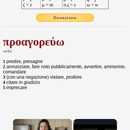
ζ = z
μ = m
σ,ς = s
ω = w
Donazione
προαγορεύω
verbo
1
predire, presagire
2
annunziare, fare noto pubblicamente, avvertire, ammonire,
comandare
3
(con una negazione) vietare, proibire
4
citare in giudizio
5
imprecare
×