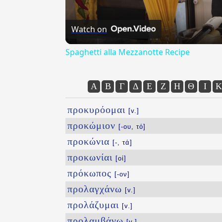
Watch on
Spaghetti alla Mezzanotte Recipe
Α
Β
Γ
Δ
Ε
Ζ
Η
Θ
Ι
Κ
προκυρόομαι
[v.]
προκώμιον
[-ου, τό]
προκώνια
[-, τά]
προκωνίαι
[οἱ]
πρόκωπος
[-ον]
προλαγχάνω
[v.]
προλάζυμαι
[v.]
προλαμβάνω
[v.]