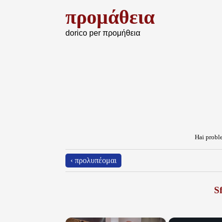
προμάθεια
dorico per προμήθεια
Hai proble
‹ προλυπέομαι
Sf
×