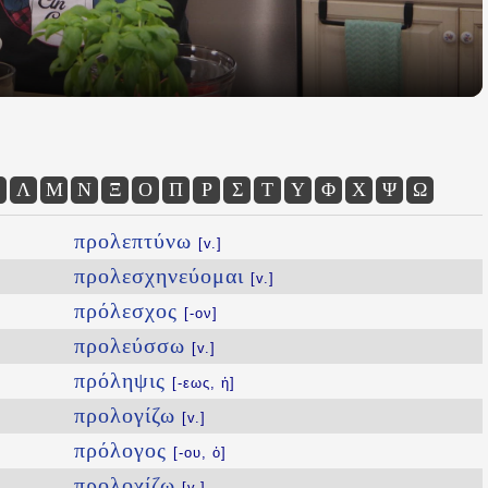
Λ
Μ
Ν
Ξ
Ο
Π
Ρ
Σ
Τ
Υ
Φ
Χ
Ψ
Ω
προλεπτύνω
[v.]
προλεσχηνεύομαι
[v.]
πρόλεσχος
[-ον]
προλεύσσω
[v.]
πρόληψις
[-εως, ἡ]
προλογίζω
[v.]
πρόλογος
[-ου, ὁ]
προλοχίζω
[v.]