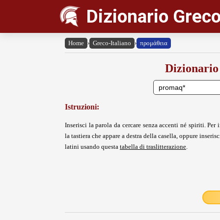
Dizionario Greco
Home
›
Greco-Italiano
›
προμάθεια
Dizionario
Istruzioni:
Inserisci la parola da cercare senza accenti né spiriti. Per i
la tastiera che appare a destra della casella, oppure inserisci
latini usando questa
tabella di traslitterazione
.