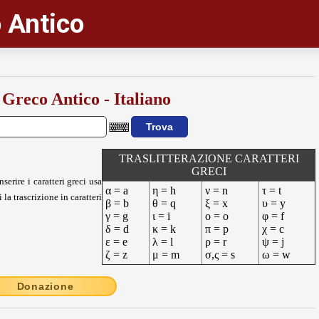
 Antico
 Greco Antico - Italiano
TRASLITTERAZIONE CARATTERI
GRECI
nserire i caratteri greci usa
α = a
η = h
ν = n
τ = t
 la trascrizione in caratteri
β = b
θ = q
ξ = x
υ = y
γ = g
ι = i
ο = o
φ = f
δ = d
κ = k
π = p
χ = c
ε = e
λ = l
ρ = r
ψ = j
ζ = z
μ = m
σ,ς = s
ω = w
Donazione