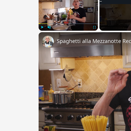
Play
Unmute
Fullscreen
Spaghetti alla Mezzanotte Re