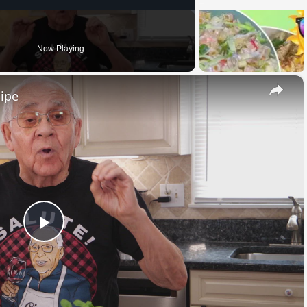
Now Playing
×
cipe
Play
Video