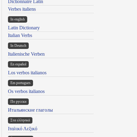
Dictionnaire Latin
Verbes italiens
In english
Latin Dictionary
Italian Verbs
In Deutsch
Italienische Verben
En español
Los verbos italianos
Em portugues
Os verbos italianos
По русски
Итальянские глаголы
Στα ελληνικά
Ιταλικό Λεξικό