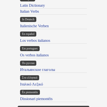
Latin Dictionary
Italian Verbs
In Deutsch
Italienische Verben
En español
Los verbos italianos
Em portugues
Os verbos italianos
По русски
Итальянские глаголы
Στα ελληνικά
Ιταλικό Λεξικό
Ën piemontèis
Dissionari piemontèis