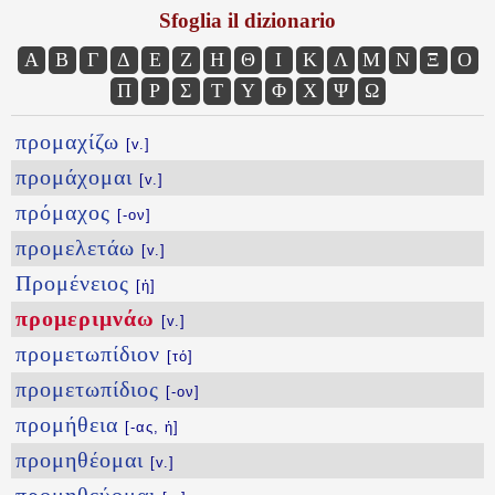
Sfoglia il dizionario
Α
Β
Γ
Δ
Ε
Ζ
Η
Θ
Ι
Κ
Λ
Μ
Ν
Ξ
Ο
Π
Ρ
Σ
Τ
Υ
Φ
Χ
Ψ
Ω
προμαχίζω
[v.]
προμάχομαι
[v.]
πρόμαχος
[-ον]
προμελετάω
[v.]
Προμένειος
[ἡ]
προμεριμνάω
[v.]
προμετωπίδιον
[τό]
προμετωπίδιος
[-ον]
προμήθεια
[-ας, ἡ]
προμηθέομαι
[v.]