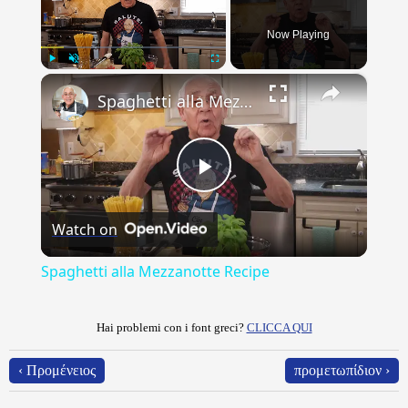
Now Playing
×
Play
Unmute
Fullscreen
Spaghetti alla Mezzanotte Recipe
Play
Watch on
Video
Spaghetti alla Mezzanotte Recipe
Hai problemi con i font greci?
CLICCA QUI
‹ Προμένειος
προμετωπίδιον ›