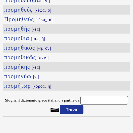
προμηθεύομαι
[v.]
προμηθεύς
[-έως, ὁ]
Προμηθεύς
[-έως, ὁ]
προμηθής
[-ές]
προμηθία
[-ας, ἡ]
προμηθικός
[-ή, όν]
προμηθικῶς
[avv.]
προμήκης
[-ες]
προμηνύω
[v.]
προμήτωρ
[-ορος, ἡ]
Sfoglia il dizionario greco italiano a partire da:
{{ID:PROMERIMNAW100}}
---CACHE---