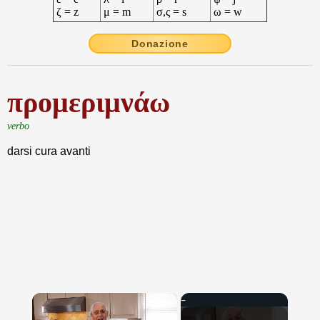
ζ = z
μ = m
σ,ς = s
ω = w
Donazione
προμεριμνάω
verbo
darsi cura avanti
×