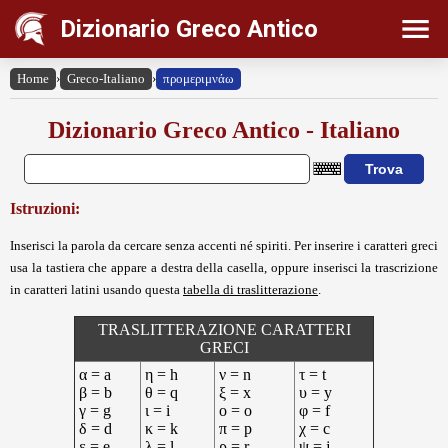
Dizionario Greco Antico
Home
›
Greco-Italiano
›
προμεριμνάω
Dizionario Greco Antico - Italiano
Istruzioni:
Inserisci la parola da cercare senza accenti né spiriti. Per inserire i caratteri greci
usa la tastiera che appare a destra della casella, oppure inserisci la trascrizione
in caratteri latini usando questa
tabella di traslitterazione
.
TRASLITTERAZIONE CARATTERI
GRECI
α = a
η = h
ν = n
τ = t
β = b
θ = q
ξ = x
υ = y
γ = g
ι = i
ο = o
φ = f
δ = d
κ = k
π = p
χ = c
ε = e
λ = l
ρ = r
ψ = j