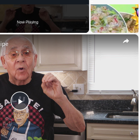
Now Playing
×
cipe
Play
Video