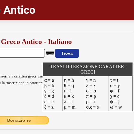
 Antico
 Greco Antico - Italiano
TRASLITTERAZIONE CARATTERI
GRECI
nserire i caratteri greci usa
α = a
η = h
ν = n
τ = t
 la trascrizione in caratteri
β = b
θ = q
ξ = x
υ = y
γ = g
ι = i
ο = o
φ = f
δ = d
κ = k
π = p
χ = c
ε = e
λ = l
ρ = r
ψ = j
ζ = z
μ = m
σ,ς = s
ω = w
Donazione