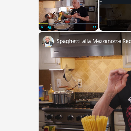
Play
Unmute
Fullscreen
Spaghetti alla Mezzanotte Re