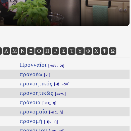
Λ
Μ
Ν
Ξ
Ο
Π
Ρ
Σ
Τ
Υ
Φ
Χ
Ψ
Ω
Προνναῖοι
[-ων, οἱ]
προνοέω
[v.]
προνοητικός
[-ή, -όν]
προνοητικῶς
[avv.]
πρόνοια
[-ας, ἡ]
προνομαία
[-ας, ἡ]
προνομή
[-ῆς, ἡ]
προνόμιον
[-ου, τό]