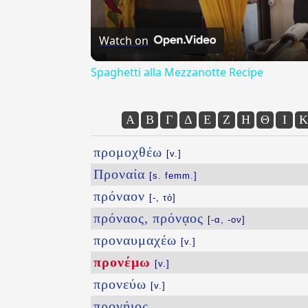
Watch on
Spaghetti alla Mezzanotte Recipe
Α
Β
Γ
Δ
Ε
Ζ
Η
Θ
Ι
Κ
προμοχθέω
[v.]
Προναία
[s. femm.]
πρόναον
[-, τό]
πρόναος, πρόνᾳος
[-α, -ον]
προναυμαχέω
[v.]
προνέμω
[v.]
προνεύω
[v.]
προνήιος