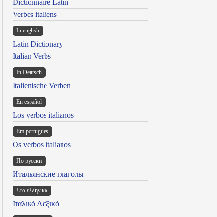
Dictionnaire Latin
Verbes italiens
In english
Latin Dictionary
Italian Verbs
In Deutsch
Italienische Verben
En español
Los verbos italianos
Em portugues
Os verbos italianos
По русски
Итальянские глаголы
Στα ελληνικά
Ιταλικό Λεξικό