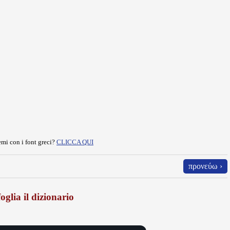
mi con i font greci?
CLICCA QUI
προνεύω ›
oglia il dizionario