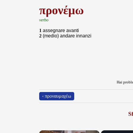
προνέμω
verbo
1
assegnare avanti
2
(medio) andare innanzi
Hai proble
‹ προναυμαχέω
Sf
×