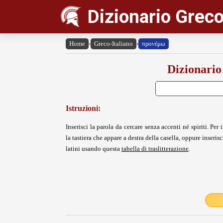
Dizionario Greco
Home
›
Greco-Italiano
›
προνέμω
Dizionario
Istruzioni:
Inserisci la parola da cercare senza accenti né spiriti. Per i
la tastiera che appare a destra della casella, oppure inserisci
latini usando questa
tabella di traslitterazione
.