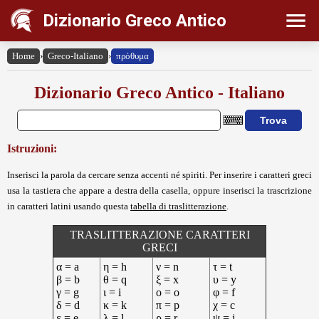
Dizionario Greco Antico
Home
›
Greco-Italiano
›
πρόθυμα
Dizionario Greco Antico - Italiano
Istruzioni:
Inserisci la parola da cercare senza accenti né spiriti. Per inserire i caratteri greci
usa la tastiera che appare a destra della casella, oppure inserisci la trascrizione
in caratteri latini usando questa
tabella di traslitterazione
.
TRASLITTERAZIONE CARATTERI
GRECI
α = a
η = h
ν = n
τ = t
β = b
θ = q
ξ = x
υ = y
γ = g
ι = i
ο = o
φ = f
δ = d
κ = k
π = p
χ = c
ε = e
λ = l
ρ = r
ψ = j