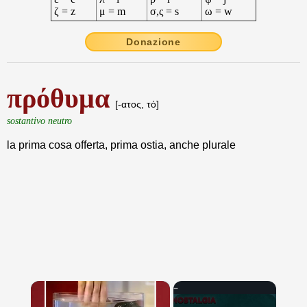
ζ = z
μ = m
σ,ς = s
ω = w
Donazione
πρόθυμα
[-ατος, τό]
sostantivo neutro
la prima cosa offerta, prima ostia, anche plurale
×