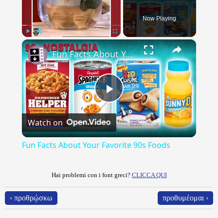
Now Playing
×
Play
Unmute
Fullscreen
Fun Facts About Your Favorite 90s Foods
Play
Watch on
Video
Fun Facts About Your Favorite 90s Foods
Hai problemi con i font greci?
CLICCA QUI
‹ προθρῴσκω
προθυμέομαι ›