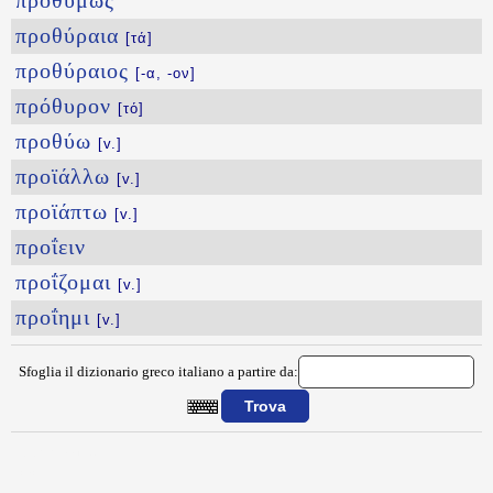
προθύμως
προθύραια
[τά]
προθύραιος
[-α, -ον]
πρόθυρον
[τό]
προθύω
[v.]
προϊάλλω
[v.]
προϊάπτω
[v.]
προΐειν
προΐζομαι
[v.]
προΐημι
[v.]
Sfoglia il dizionario greco italiano a partire da:
{{ID:PROQYMA100}}
---CACHE---