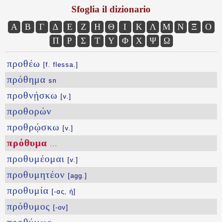
Sfoglia il dizionario
Α
Β
Γ
Δ
Ε
Ζ
Η
Θ
Ι
Κ
Λ
Μ
Ν
Ξ
Ο
Π
Ρ
Σ
Τ
Υ
Φ
Χ
Ψ
Ω
προθέω
[f. flessa.]
πρόθημα
sn
προθνῄσκω
[v.]
προθορών
προθρῴσκω
[v.]
πρόθυμα
...
προθυμέομαι
[v.]
προθυμητέον
[agg.]
προθυμία
[-ας, ἡ]
πρόθυμος
[-ον]