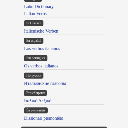
Latin Dictionary
Italian Verbs
In Deutsch
Italienische Verben
En español
Los verbos italianos
Em portugues
Os verbos italianos
По русски
Итальянские глаголы
Στα ελληνικά
Ιταλικό Λεξικό
Ën piemontèis
Dissionari piemontèis