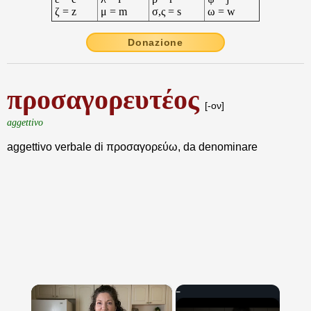
ζ = z
μ = m
σ,ς = s
ω = w
Donazione
προσαγορευτέος
[-ον]
aggettivo
aggettivo verbale di προσαγορεύω, da denominare
×