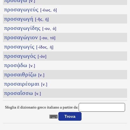
προσάγω
[v.]
προσαγωγεύς
[-έως, ὁ]
προσαγωγή
[-ῆς, ἡ]
προσαγωγίδης
[-ου, ὁ]
προσαγώγιον
[-ου, τό]
προσαγωγίς
[-ίδος, ἡ]
προσαγωγός
[-όν]
προσᾴδω
[v.]
προσαιθρίζω
[v.]
προσαιρέομαι
[v.]
προσαΐσσω
[v.]
Sfoglia il dizionario greco italiano a partire da:
{{ID:PROSAGOREYTEOS100}}