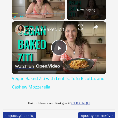
Now Playing
×
Play
Unmute
Fullscreen
Vegan Baked Ziti with Lentils, Tofu Ricotta, and Cashew Mozzarella
Play
Watch on
Video
Vegan Baked Ziti with Lentils, Tofu Ricotta, and
Cashew Mozzarella
Hai problemi con i font greci?
CLICCA QUI
‹ προσαγόρευσις
προσαγορευτικόν ›