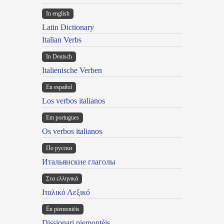
In english
Latin Dictionary
Italian Verbs
In Deutsch
Italienische Verben
En español
Los verbos italianos
Em portugues
Os verbos italianos
По русски
Итальянские глаголы
Στα ελληνικά
Ιταλικό Λεξικό
Ën piemontèis
Dissionari piemontèis