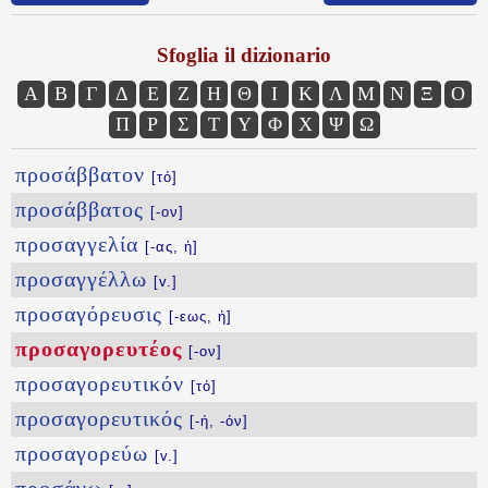
Sfoglia il dizionario
Α
Β
Γ
Δ
Ε
Ζ
Η
Θ
Ι
Κ
Λ
Μ
Ν
Ξ
Ο
Π
Ρ
Σ
Τ
Υ
Φ
Χ
Ψ
Ω
προσάββατον
[τό]
προσάββατος
[-ον]
προσαγγελία
[-ας, ἡ]
προσαγγέλλω
[v.]
προσαγόρευσις
[-εως, ἡ]
προσαγορευτέος
[-ον]
προσαγορευτικόν
[τό]
προσαγορευτικός
[-ή, -όν]
προσαγορεύω
[v.]