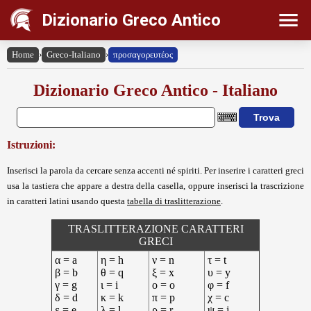
Dizionario Greco Antico
Home
›
Greco-Italiano
›
προσαγορευτέος
Dizionario Greco Antico - Italiano
Istruzioni:
Inserisci la parola da cercare senza accenti né spiriti. Per inserire i caratteri greci
usa la tastiera che appare a destra della casella, oppure inserisci la trascrizione
in caratteri latini usando questa
tabella di traslitterazione
.
TRASLITTERAZIONE CARATTERI
GRECI
α = a
η = h
ν = n
τ = t
β = b
θ = q
ξ = x
υ = y
γ = g
ι = i
ο = o
φ = f
δ = d
κ = k
π = p
χ = c
ε = e
λ = l
ρ = r
ψ = j