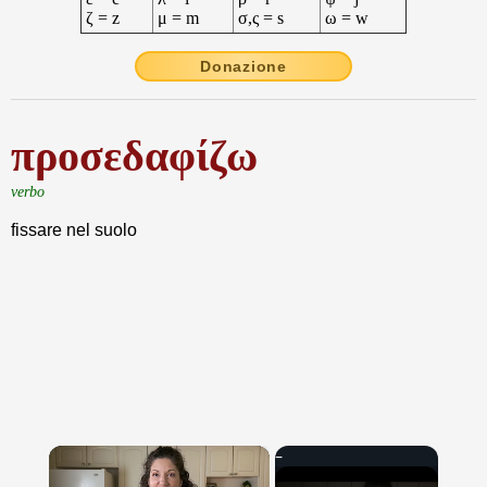
ζ = z
μ = m
σ,ς = s
ω = w
Donazione
προσεδαφίζω
verbo
fissare nel suolo
×