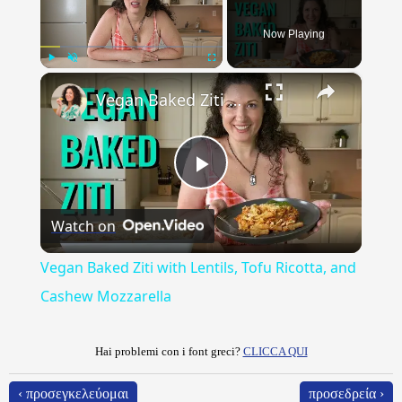
Now Playing
×
Play
Unmute
Fullscreen
Vegan Baked Ziti with Lentils, Tofu Ricotta, and Cashew Mozzarella
Play
Watch on
Video
Vegan Baked Ziti with Lentils, Tofu Ricotta, and
Cashew Mozzarella
Hai problemi con i font greci?
CLICCA QUI
‹ προσεγκελεύομαι
προσεδρεία ›