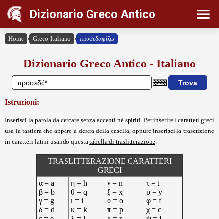
Dizionario Greco Antico
Home
›
Greco-Italiano
›
προσεδαφίζω
Dizionario Greco Antico - Italiano
Istruzioni:
Inserisci la parola da cercare senza accenti né spiriti. Per inserire i caratteri greci
usa la tastiera che appare a destra della casella, oppure inserisci la trascrizione
in caratteri latini usando questa
tabella di traslitterazione
.
TRASLITTERAZIONE CARATTERI
GRECI
α = a
η = h
ν = n
τ = t
β = b
θ = q
ξ = x
υ = y
γ = g
ι = i
ο = o
φ = f
δ = d
κ = k
π = p
χ = c
ε = e
λ = l
ρ = r
ψ = j