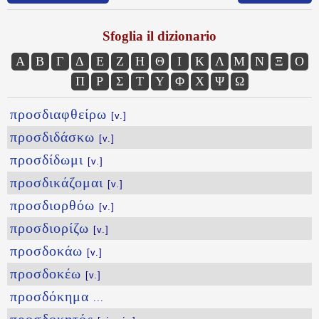
Sfoglia il dizionario
Α
Β
Γ
Δ
Ε
Ζ
Η
Θ
Ι
Κ
Λ
Μ
Ν
Ξ
Ο
Π
Ρ
Σ
Τ
Υ
Φ
Χ
Ψ
Ω
προσδιαφθείρω
[v.]
προσδιδάσκω
[v.]
προσδίδωμι
[v.]
προσδικάζομαι
[v.]
προσδιορθόω
[v.]
προσδιορίζω
[v.]
προσδοκάω
[v.]
προσδοκέω
[v.]
προσδόκημα
...