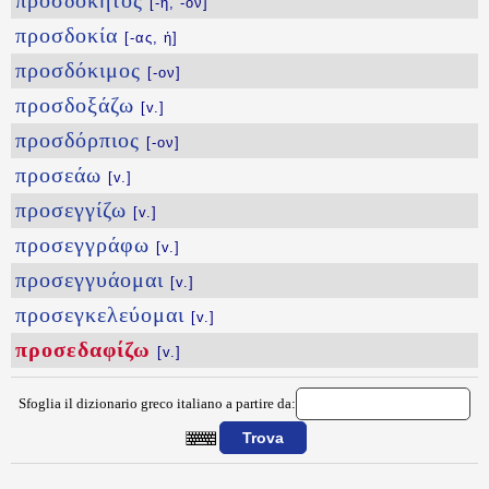
προσδοκητός
[-ή, -όν]
προσδοκία
[-ας, ἡ]
προσδόκιμος
[-ον]
προσδοξάζω
[v.]
προσδόρπιος
[-ον]
προσεάω
[v.]
προσεγγίζω
[v.]
προσεγγράφω
[v.]
προσεγγυάομαι
[v.]
προσεγκελεύομαι
[v.]
προσεδαφίζω
[v.]
Sfoglia il dizionario greco italiano a partire da:
{{ID:PROSEDAFIZW100}}