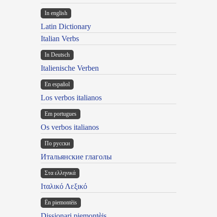
In english
Latin Dictionary
Italian Verbs
In Deutsch
Italienische Verben
En español
Los verbos italianos
Em portugues
Os verbos italianos
По русски
Итальянские глаголы
Στα ελληνικά
Ιταλικό Λεξικό
Ën piemontèis
Dissionari piemontèis