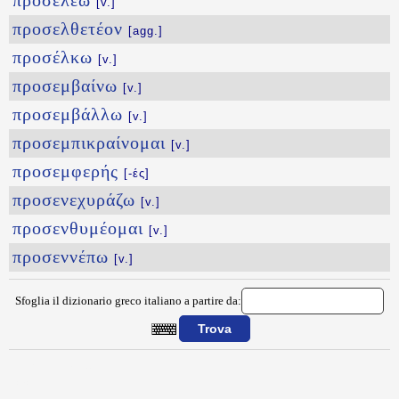
προσελέω
[v.]
προσελθετέον
[agg.]
προσέλκω
[v.]
προσεμβαίνω
[v.]
προσεμβάλλω
[v.]
προσεμπικραίνομαι
[v.]
προσεμφερής
[-ές]
προσενεχυράζω
[v.]
προσενθυμέομαι
[v.]
προσεννέπω
[v.]
Sfoglia il dizionario greco italiano a partire da:
{{ID:PROSEKTILLW100}}
---CACHE---