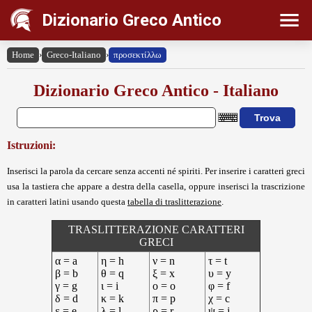
Dizionario Greco Antico
Home
›
Greco-Italiano
›
προσεκτίλλω
Dizionario Greco Antico - Italiano
Istruzioni:
Inserisci la parola da cercare senza accenti né spiriti. Per inserire i caratteri greci
usa la tastiera che appare a destra della casella, oppure inserisci la trascrizione
in caratteri latini usando questa
tabella di traslitterazione
.
TRASLITTERAZIONE CARATTERI
GRECI
α = a
η = h
ν = n
τ = t
β = b
θ = q
ξ = x
υ = y
γ = g
ι = i
ο = o
φ = f
δ = d
κ = k
π = p
χ = c
ε = e
λ = l
ρ = r
ψ = j