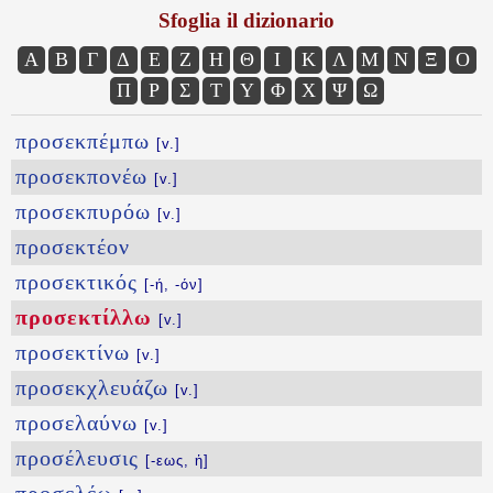
Sfoglia il dizionario
Α
Β
Γ
Δ
Ε
Ζ
Η
Θ
Ι
Κ
Λ
Μ
Ν
Ξ
Ο
Π
Ρ
Σ
Τ
Υ
Φ
Χ
Ψ
Ω
προσεκπέμπω
[v.]
προσεκπονέω
[v.]
προσεκπυρόω
[v.]
προσεκτέον
προσεκτικός
[-ή, -όν]
προσεκτίλλω
[v.]
προσεκτίνω
[v.]
προσεκχλευάζω
[v.]
προσελαύνω
[v.]
προσέλευσις
[-εως, ἡ]