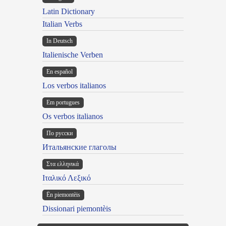
Latin Dictionary
Italian Verbs
In Deutsch
Italienische Verben
En español
Los verbos italianos
Em portugues
Os verbos italianos
По русски
Итальянские глаголы
Στα ελληνικά
Ιταλικό Λεξικό
Ën piemontèis
Dissionari piemontèis