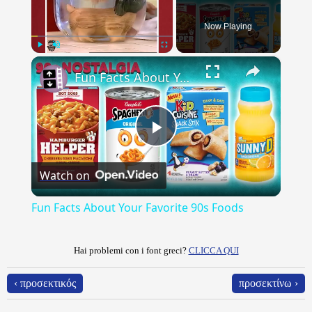
Now Playing
×
Play
Unmute
Fullscreen
Fun Facts About Your Favorite 90s Foods
Play
Watch on
Video
Fun Facts About Your Favorite 90s Foods
Hai problemi con i font greci?
CLICCA QUI
‹ προσεκτικός
προσεκτίνω ›