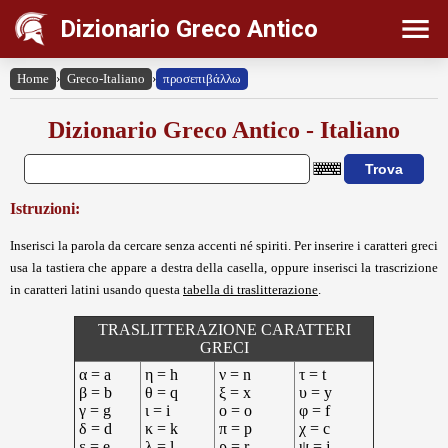
Dizionario Greco Antico
Home
›
Greco-Italiano
›
προσεπιβάλλω
Dizionario Greco Antico - Italiano
Istruzioni:
Inserisci la parola da cercare senza accenti né spiriti. Per inserire i caratteri greci
usa la tastiera che appare a destra della casella, oppure inserisci la trascrizione
in caratteri latini usando questa
tabella di traslitterazione
.
TRASLITTERAZIONE CARATTERI
GRECI
α = a
η = h
ν = n
τ = t
β = b
θ = q
ξ = x
υ = y
γ = g
ι = i
ο = o
φ = f
δ = d
κ = k
π = p
χ = c
ε = e
λ = l
ρ = r
ψ = j