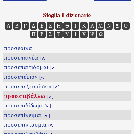
Sfoglia il dizionario
Α
Β
Γ
Δ
Ε
Ζ
Η
Θ
Ι
Κ
Λ
Μ
Ν
Ξ
Ο
Π
Ρ
Σ
Τ
Υ
Φ
Χ
Ψ
Ω
προσέοικα
προσεπαινέω
[v.]
προσεπαιτιάομαι
[v.]
προσεπεῖπον
[v.]
προσεπεξευρίσκω
[v.]
προσεπιβάλλω
[v.]
προσεπιδίδωμι
[v.]
προσεπίκειμαι
[v.]
προσεπικτάομαι
[v.]