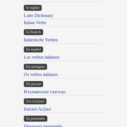
In english
Latin Dictionary
Italian Verbs
In Deutsch
Italienische Verben
En español
Los verbos italianos
Em portugues
Os verbos italianos
По русски
Итальянские глаголы
Στα ελληνικά
Ιταλικό Λεξικό
Ën piemontèis
Dissionari piemontèis