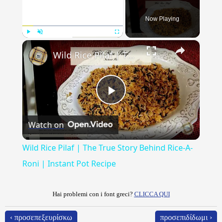
Now Playing
×
Play
Unmute
Fullscreen
Wild Rice Pilaf | The True Story Behind Rice-A-Roni | Instant Pot Recipe
Play
Watch on
Video
Wild Rice Pilaf | The True Story Behind Rice-A-
Roni | Instant Pot Recipe
Hai problemi con i font greci?
CLICCA QUI
‹ προσεπεξευρίσκω
προσεπιδίδωμι ›