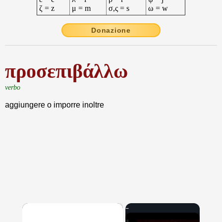
ζ = z
μ = m
σ,ς = s
ω = w
Donazione
προσεπιβάλλω
verbo
aggiungere o imporre inoltre
×