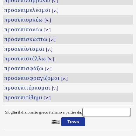
προσεπιλαμβάνω
[v.]
προσεπιμελέομαι
[v.]
προσεπιορκέω
[v.]
προσεπιπονέω
[v.]
προσεπισκώπτω
[v.]
προσεπίσταμαι
[v.]
προσεπιστέλλω
[v.]
προσεπισφάζω
[v.]
προσεπισφραγίζομαι
[v.]
προσεπιτέρπομαι
[v.]
προσεπιτίθημι
[v.]
Sfoglia il dizionario greco italiano a partire da:
{{ID:PROSEPIBALLW100}}