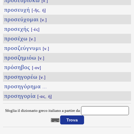
προσευρίσκω
[v.]
προσευχή
[-ῆς, ἡ]
προσεύχομαι
[v.]
προσεχής
[-ές]
προσέχω
[v.]
προσζεύγνυμι
[v.]
προσζημιόω
[v.]
πρόσηβος
[-ον]
προσηγορέω
[v.]
προσηγόρημα
...
προσηγορία
[-ας, ἡ]
Sfoglia il dizionario greco italiano a partire da:
{{ID:PROSETAIRISTOS100}}