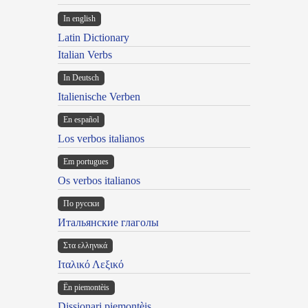
In english
Latin Dictionary
Italian Verbs
In Deutsch
Italienische Verben
En español
Los verbos italianos
Em portugues
Os verbos italianos
По русски
Итальянские глаголы
Στα ελληνικά
Ιταλικό Λεξικό
Ën piemontèis
Dissionari piemontèis