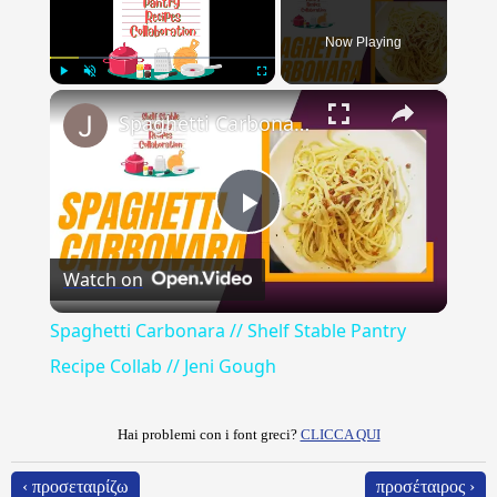
Now Playing
×
Play
Unmute
Fullscreen
Spaghetti Carbonara // Shelf Stable Pantry Recipe Collab // Jeni Gough
Play
Watch on
Video
Spaghetti Carbonara // Shelf Stable Pantry
Recipe Collab // Jeni Gough
Hai problemi con i font greci?
CLICCA QUI
‹ προσεταιρίζω
προσέταιρος ›