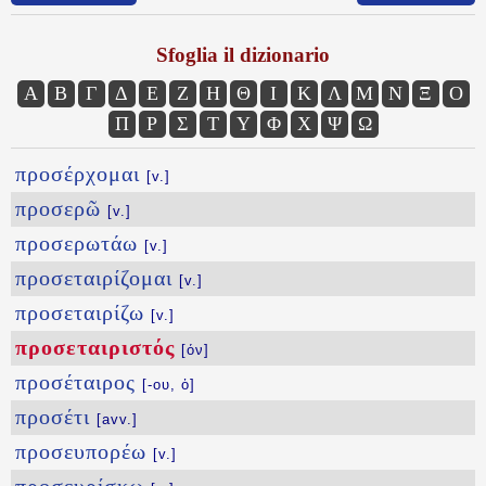
Sfoglia il dizionario
Α
Β
Γ
Δ
Ε
Ζ
Η
Θ
Ι
Κ
Λ
Μ
Ν
Ξ
Ο
Π
Ρ
Σ
Τ
Υ
Φ
Χ
Ψ
Ω
προσέρχομαι
[v.]
προσερῶ
[v.]
προσερωτάω
[v.]
προσεταιρίζομαι
[v.]
προσεταιρίζω
[v.]
προσεταιριστός
[όν]
προσέταιρος
[-ου, ὁ]
προσέτι
[avv.]
προσευπορέω
[v.]