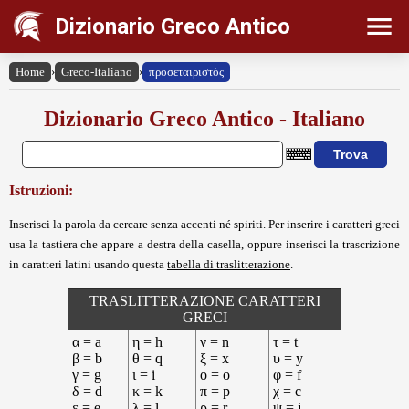
Dizionario Greco Antico
Home
›
Greco-Italiano
›
προσεταιριστός
Dizionario Greco Antico - Italiano
Istruzioni:
Inserisci la parola da cercare senza accenti né spiriti. Per inserire i caratteri greci
usa la tastiera che appare a destra della casella, oppure inserisci la trascrizione
in caratteri latini usando questa
tabella di traslitterazione
.
TRASLITTERAZIONE CARATTERI
GRECI
α = a
η = h
ν = n
τ = t
β = b
θ = q
ξ = x
υ = y
γ = g
ι = i
ο = o
φ = f
δ = d
κ = k
π = p
χ = c
ε = e
λ = l
ρ = r
ψ = j