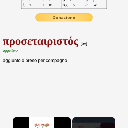
ζ = z
μ = m
σ,ς = s
ω = w
Donazione
προσεταιριστός
[όν]
aggettivo
aggiunto o preso per compagno
×