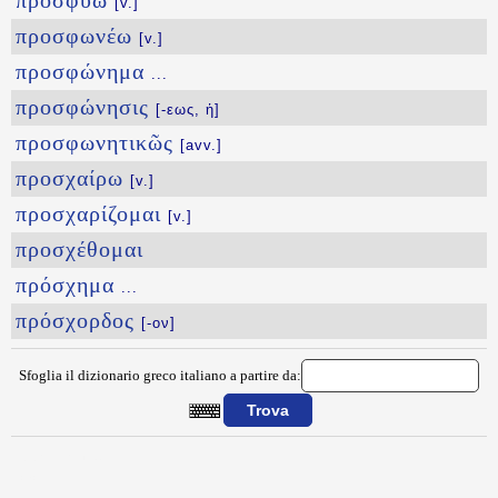
προσφύω
[v.]
προσφωνέω
[v.]
προσφώνημα
...
προσφώνησις
[-εως, ἡ]
προσφωνητικῶς
[avv.]
προσχαίρω
[v.]
προσχαρίζομαι
[v.]
προσχέθομαι
πρόσχημα
...
πρόσχορδος
[-ον]
Sfoglia il dizionario greco italiano a partire da:
{{ID:PROSFOROS100}}
---CACHE---