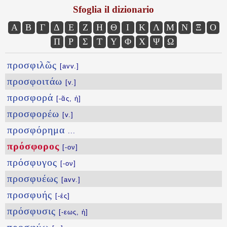
Sfoglia il dizionario
Α
Β
Γ
Δ
Ε
Ζ
Η
Θ
Ι
Κ
Λ
Μ
Ν
Ξ
Ο
Π
Ρ
Σ
Τ
Υ
Φ
Χ
Ψ
Ω
προσφιλῶς
[avv.]
προσφοιτάω
[v.]
προσφορά
[-ᾶς, ἡ]
προσφορέω
[v.]
προσφόρημα
...
πρόσφορος
[-ον]
πρόσφυγος
[-ον]
προσφυέως
[avv.]
προσφυής
[-ές]
πρόσφυσις
[-εως, ἡ]