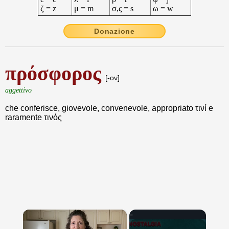
ζ = z
μ = m
σ,ς = s
ω = w
Donazione
πρόσφορος
[-ον]
aggettivo
che conferisce, giovevole, convenevole, appropriato τινί e
raramente τινός
×