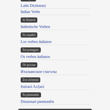
Latin Dictionary
Italian Verbs
In Deutsch
Italienische Verben
En español
Los verbos italianos
Em portugues
Os verbos italianos
По русски
Итальянские глаголы
Στα ελληνικά
Ιταλικό Λεξικό
Ën piemontèis
Dissionari piemontèis