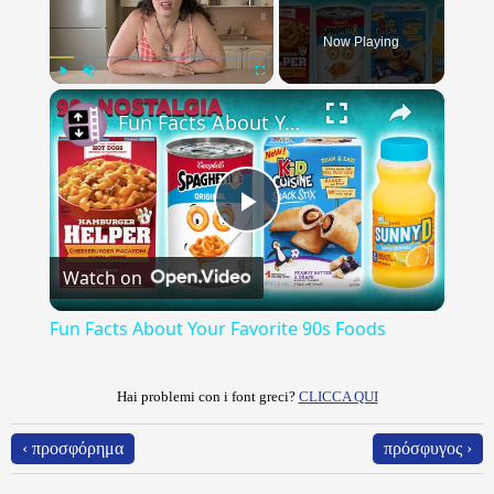
Now Playing
×
Play
Unmute
Fullscreen
Fun Facts About Your Favorite 90s Foods
Play
Watch on
Video
Fun Facts About Your Favorite 90s Foods
Hai problemi con i font greci?
CLICCA QUI
‹ προσφόρημα
πρόσφυγος ›