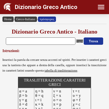
Dizionario Greco Antico
Home
›
Greco-Italiano
›
πρόσφορος
Dizionario Greco Antico - Italiano
Istruzioni:
Inserisci la parola da cercare senza accenti né spiriti. Per inserire i caratteri greci
usa la tastiera che appare a destra della casella, oppure inserisci la trascrizione
in caratteri latini usando questa
tabella di traslitterazione
.
TRASLITTERAZIONE CARATTERI
GRECI
α = a
η = h
ν = n
τ = t
β = b
θ = q
ξ = x
υ = y
γ = g
ι = i
ο = o
φ = f
δ = d
κ = k
π = p
χ = c
ε = e
λ = l
ρ = r
ψ = j