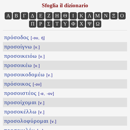
Sfoglia il dizionario
Α
Β
Γ
Δ
Ε
Ζ
Η
Θ
Ι
Κ
Λ
Μ
Ν
Ξ
Ο
Π
Ρ
Σ
Τ
Υ
Φ
Χ
Ψ
Ω
πρόσοδος
[-ου, ἡ]
προσοίγνω
[v.]
προσοικειόω
[v.]
προσοικέω
[v.]
προσοικοδομέω
[v.]
πρόσοικος
[-ον]
προσοιστέος
[-α, -ον]
προσοίχομαι
[v.]
προσοκέλλω
[v.]
προσολοφύρομαι
[v.]