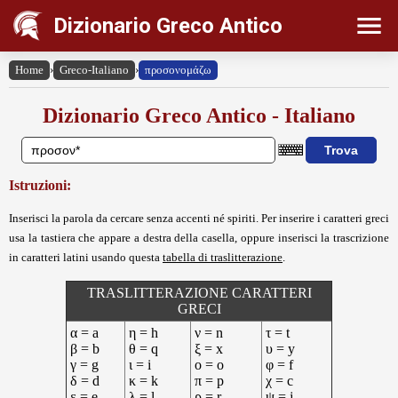
Dizionario Greco Antico
Home
›
Greco-Italiano
›
προσονομάζω
Dizionario Greco Antico - Italiano
Istruzioni:
Inserisci la parola da cercare senza accenti né spiriti. Per inserire i caratteri greci
usa la tastiera che appare a destra della casella, oppure inserisci la trascrizione
in caratteri latini usando questa
tabella di traslitterazione
.
TRASLITTERAZIONE CARATTERI
GRECI
α = a
η = h
ν = n
τ = t
β = b
θ = q
ξ = x
υ = y
γ = g
ι = i
ο = o
φ = f
δ = d
κ = k
π = p
χ = c
ε = e
λ = l
ρ = r
ψ = j