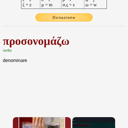
ζ = z
μ = m
σ,ς = s
ω = w
Donazione
προσονομάζω
verbo
denominare
×