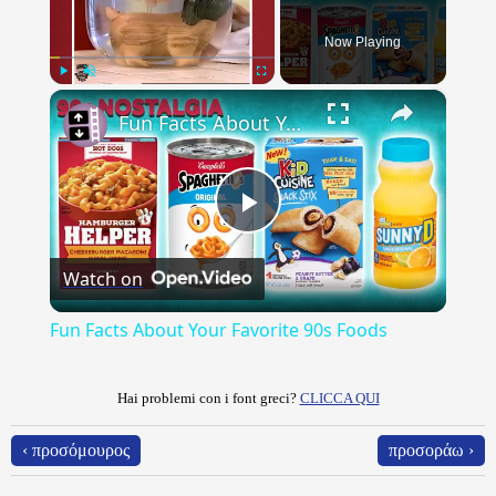
Now Playing
×
Play
Unmute
Fullscreen
Fun Facts About Your Favorite 90s Foods
Play
Watch on
Video
Fun Facts About Your Favorite 90s Foods
Hai problemi con i font greci?
CLICCA QUI
‹ προσόμουρος
προσοράω ›