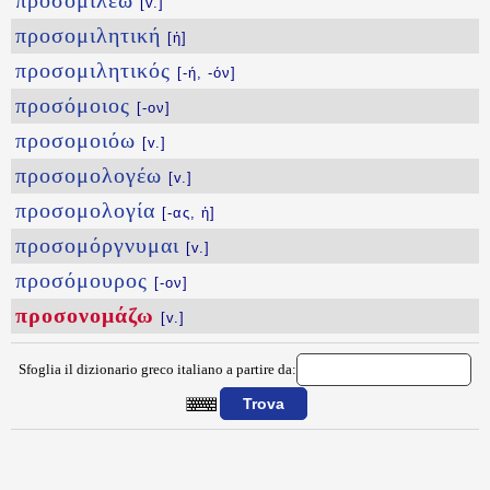
προσομιλέω
[v.]
προσομιλητική
[ἡ]
προσομιλητικός
[-ή, -όν]
προσόμοιος
[-ον]
προσομοιόω
[v.]
προσομολογέω
[v.]
προσομολογία
[-ας, ἡ]
προσομόργνυμαι
[v.]
προσόμουρος
[-ον]
προσονομάζω
[v.]
Sfoglia il dizionario greco italiano a partire da:
{{ID:PROSONOMAZW100}}
---CACHE---