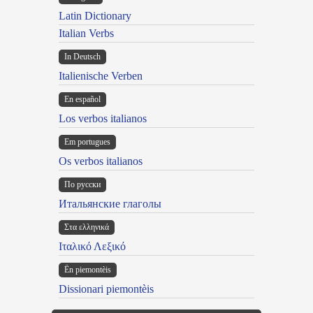
Latin Dictionary
Italian Verbs
In Deutsch
Italienische Verben
En español
Los verbos italianos
Em portugues
Os verbos italianos
По русски
Итальянские глаголы
Στα ελληνικά
Ιταλικό Λεξικό
Ën piemontèis
Dissionari piemontèis