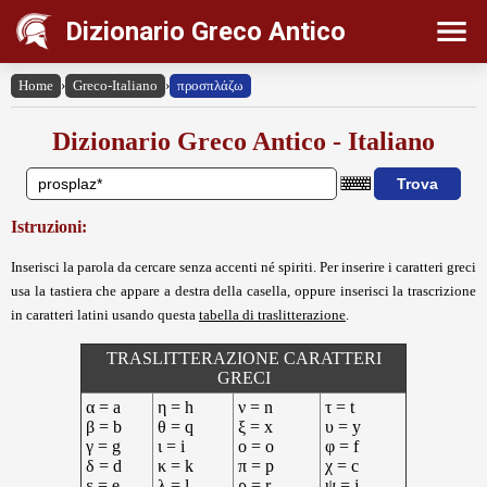
Dizionario Greco Antico
Home
›
Greco-Italiano
›
προσπλάζω
Dizionario Greco Antico - Italiano
Istruzioni:
Inserisci la parola da cercare senza accenti né spiriti. Per inserire i caratteri greci
usa la tastiera che appare a destra della casella, oppure inserisci la trascrizione
in caratteri latini usando questa
tabella di traslitterazione
.
TRASLITTERAZIONE CARATTERI
GRECI
α = a
η = h
ν = n
τ = t
β = b
θ = q
ξ = x
υ = y
γ = g
ι = i
ο = o
φ = f
δ = d
κ = k
π = p
χ = c
ε = e
λ = l
ρ = r
ψ = j