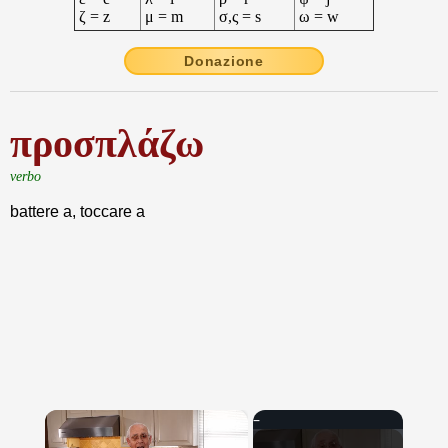
ζ = z
μ = m
σ,ς = s
ω = w
Donazione
προσπλάζω
verbo
battere a, toccare a
×