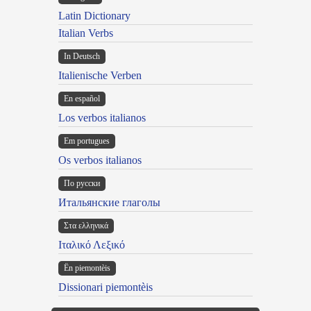
Latin Dictionary
Italian Verbs
In Deutsch
Italienische Verben
En español
Los verbos italianos
Em portugues
Os verbos italianos
По русски
Итальянские глаголы
Στα ελληνικά
Ιταλικό Λεξικό
Ën piemontèis
Dissionari piemontèis