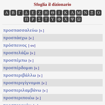
Sfoglia il dizionario
Α
Β
Γ
Δ
Ε
Ζ
Η
Θ
Ι
Κ
Λ
Μ
Ν
Ξ
Ο
Π
Ρ
Σ
Τ
Υ
Φ
Χ
Ψ
Ω
προσπασσαλεύω
[v.]
προσπάσχω
[v.]
πρόσπεινος
[-ον]
προσπελάζω
[v.]
προσπέμπω
[v.]
προσπέρδομαι
[v.]
προσπεριβάλλω
[v.]
προσπεριγίγνομαι
[v.]
προσπεριλαμβάνω
[v.]
προσπεριποιέω
[v.]