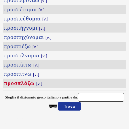
προσπερονάω
[v.]
προσπέτομαι
[v.]
προσπεύθομαι
[v.]
προσπήγνυμι
[v.]
προσπηχύνομαι
[v.]
προσπιέζω
[v.]
προσπίλναμαι
[v.]
προσπίπτω
[v.]
προσπίτνω
[v.]
προσπλάζω
[v.]
Sfoglia il dizionario greco italiano a partire da:
{{ID:PROSPLAZW100}}
---CACHE---