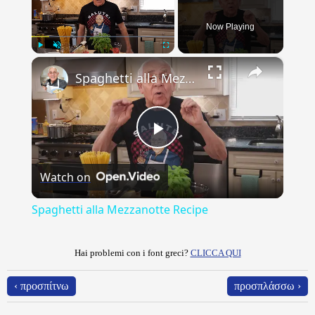
Now Playing
×
Play
Unmute
Fullscreen
Spaghetti alla Mezzanotte Recipe
Play
Watch on
Video
Spaghetti alla Mezzanotte Recipe
Hai problemi con i font greci?
CLICCA QUI
‹ προσπίτνω
προσπλάσσω ›