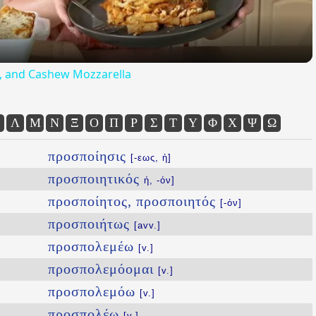
ta, and Cashew Mozzarella
Λ
Μ
Ν
Ξ
Ο
Π
Ρ
Σ
Τ
Υ
Φ
Χ
Ψ
Ω
προσποίησις
[-εως, ἡ]
προσποιητικός
ή, -όν]
προσποίητος, προσποιητός
[-όν]
προσποιήτως
[avv.]
προσπολεμέω
[v.]
προσπολεμόομαι
[v.]
προσπολεμόω
[v.]
προσπολέω
[v.]