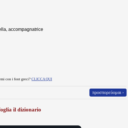
ella, accompagnatrice
mi con i font greci?
CLICCA QUI
προσπορεύομαι ›
oglia il dizionario