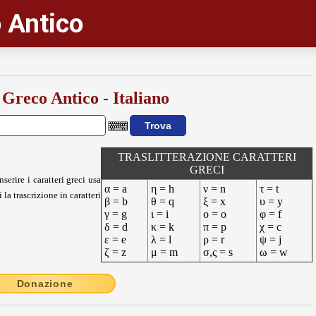
 Antico
 Greco Antico - Italiano
TRASLITTERAZIONE CARATTERI
GRECI
nserire i caratteri greci usa
α = a
η = h
ν = n
τ = t
 la trascrizione in caratteri
β = b
θ = q
ξ = x
υ = y
γ = g
ι = i
ο = o
φ = f
δ = d
κ = k
π = p
χ = c
ε = e
λ = l
ρ = r
ψ = j
ζ = z
μ = m
σ,ς = s
ω = w
Donazione