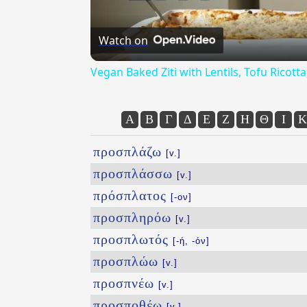
Watch on
Vegan Baked Ziti with Lentils, Tofu Ricot
Α
Β
Γ
Δ
Ε
Ζ
Η
Θ
Ι
Κ
προσπλάζω
[v.]
προσπλάσσω
[v.]
πρόσπλατος
[-ον]
προσπληρόω
[v.]
προσπλωτός
[-ή, -όν]
προσπλώω
[v.]
προσπνέω
[v.]
προσποθέω
[v.]