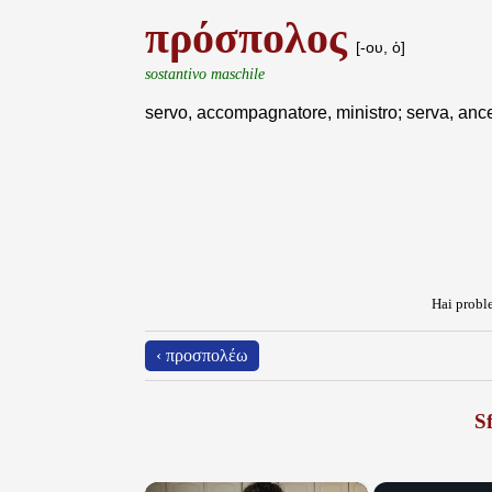
πρόσπολος
[-ου, ὁ]
sostantivo maschile
servo, accompagnatore, ministro; serva, anc
Hai proble
‹ προσπολέω
Sf
×