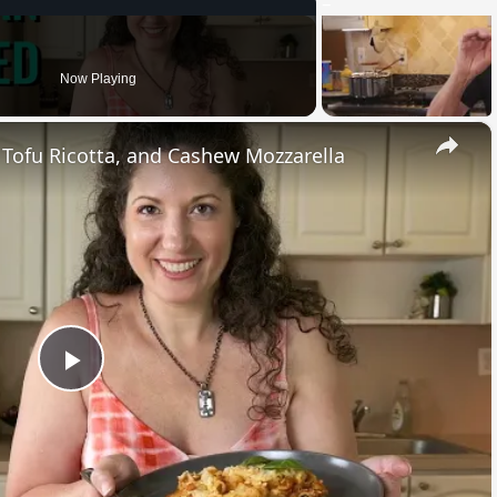
Now Playing
×
, Tofu Ricotta, and Cashew Mozzarella
Play
Video