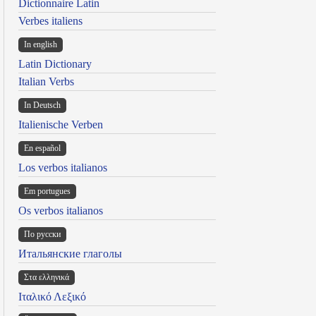
Dictionnaire Latin
Verbes italiens
In english
Latin Dictionary
Italian Verbs
In Deutsch
Italienische Verben
En español
Los verbos italianos
Em portugues
Os verbos italianos
По русски
Итальянские глаголы
Στα ελληνικά
Ιταλικό Λεξικό