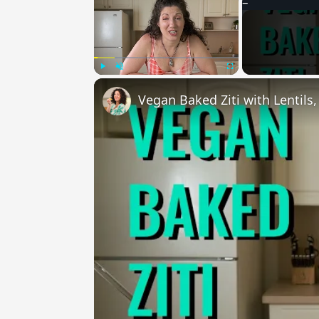
Play
Unmute
Fullscreen
Vegan Baked Ziti with Lentils