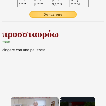
ζ = z
μ = m
σ,ς = s
ω = w
Donazione
προσσταυρόω
verbo
cingere con una palizzata
×