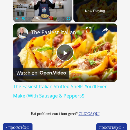
Now Playing
×
Play
Unmute
Fullscreen
The Easiest Italian Stuffed Shells You’ll Ever Make (With Sausage & Peppers!)
Play
Watch on
Video
The Easiest Italian Stuffed Shells You’ll Ever
Make (With Sausage & Peppers!)
Hai problemi con i font greci?
CLICCA QUI
‹ προσστάζω
προσστείχω ›