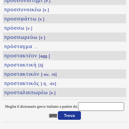
προσσυνίστημι
[v.]
προσσυνοικέω
[v.]
προσσφάττω
[v.]
πρόσσω
[v.]
προσσωρεύω
[v.]
πρόσταγμα
...
προστακτέον
[agg.]
προστακτικὴ
[ἡ]
προστακτικόν
[-ου, τό]
προστακτικός
[-ή, -όν]
προσταλαιπωρέω
[v.]
Sfoglia il dizionario greco italiano a partire da:
{{ID:PROSSTAYROW100}}