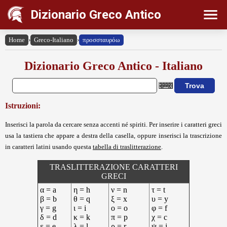
Dizionario Greco Antico
Home
›
Greco-Italiano
›
προσσταυρόω
Dizionario Greco Antico - Italiano
Istruzioni:
Inserisci la parola da cercare senza accenti né spiriti. Per inserire i caratteri greci
usa la tastiera che appare a destra della casella, oppure inserisci la trascrizione
in caratteri latini usando questa
tabella di traslitterazione
.
TRASLITTERAZIONE CARATTERI
GRECI
α = a
η = h
ν = n
τ = t
β = b
θ = q
ξ = x
υ = y
γ = g
ι = i
ο = o
φ = f
δ = d
κ = k
π = p
χ = c
ε = e
λ = l
ρ = r
ψ = j