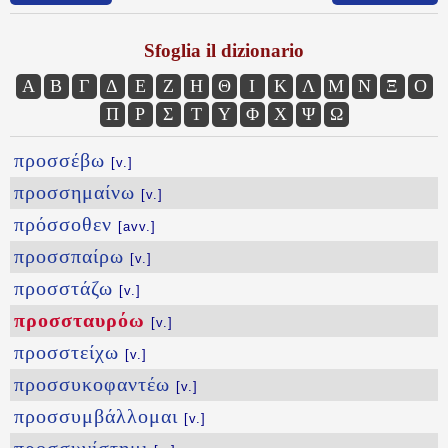
Sfoglia il dizionario
Α
Β
Γ
Δ
Ε
Ζ
Η
Θ
Ι
Κ
Λ
Μ
Ν
Ξ
Ο
Π
Ρ
Σ
Τ
Υ
Φ
Χ
Ψ
Ω
προσσέβω
[v.]
προσσημαίνω
[v.]
πρόσσοθεν
[avv.]
προσσπαίρω
[v.]
προσστάζω
[v.]
προσσταυρόω
[v.]
προσστείχω
[v.]
προσσυκοφαντέω
[v.]
προσσυμβάλλομαι
[v.]