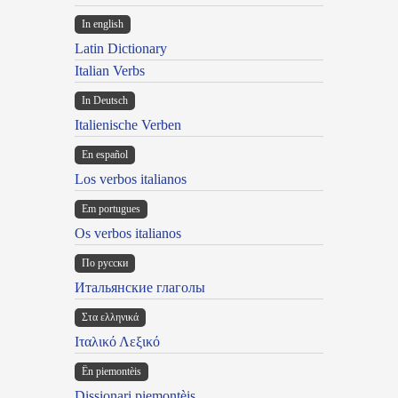
In english
Latin Dictionary
Italian Verbs
In Deutsch
Italienische Verben
En español
Los verbos italianos
Em portugues
Os verbos italianos
По русски
Итальянские глаголы
Στα ελληνικά
Ιταλικό Λεξικό
Ën piemontèis
Dissionari piemontèis