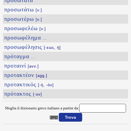
προσώτατα
προσωτάτω
[v.]
προσωτέρω
[v.]
προσωφελέω
[v.]
προσωφέλημα
...
προσωφέλησις
[-εως, ἡ]
πρόταγμα
...
προταινί
[avv.]
προτακτέον
[agg.]
προτακτικός
[-ή, -όν]
πρότακτος
[-ον]
Sfoglia il dizionario greco italiano a partire da:
{{ID:PROSWPOLHMPTHS100}}