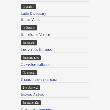
In english
Latin Dictionary
Italian Verbs
In Deutsch
Italienische Verben
En español
Los verbos italianos
Em portugues
Os verbos italianos
По русски
Итальянские глаголы
Στα ελληνικά
Ιταλικό Λεξικό
Ën piemontèis
Dissionari piemontèis