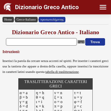
Dizionario Greco Antico
Home
›
Greco-Italiano
›
προσωπολήμπτης
Dizionario Greco Antico - Italiano
Istruzioni:
Inserisci la parola da cercare senza accenti né spiriti. Per inserire i caratteri greci
usa la tastiera che appare a destra della casella, oppure inserisci la trascrizione
in caratteri latini usando questa
tabella di traslitterazione
.
TRASLITTERAZIONE CARATTERI
GRECI
α = a
η = h
ν = n
τ = t
β = b
θ = q
ξ = x
υ = y
γ = g
ι = i
ο = o
φ = f
δ = d
κ = k
π = p
χ = c
ε = e
λ = l
ρ = r
ψ = j