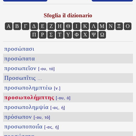
Sfoglia il dizionario
Α
Β
Γ
Δ
Ε
Ζ
Η
Θ
Ι
Κ
Λ
Μ
Ν
Ξ
Ο
Π
Ρ
Σ
Τ
Υ
Φ
Χ
Ψ
Ω
προσώπασι
προσώπατα
προσωπεῖον
[-ου, τό]
Προσωπῖτις
...
προσωπολημπτέω
[v.]
προσωπολήμπτης
[-ου, ὁ]
προσωπολημψία
[-ας, ἡ]
πρόσωπον
[-ου, τό]
προσωποποιΐα
[-ας, ἡ]