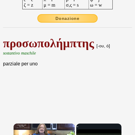
ζ = z
μ = m
σ,ς = s
ω = w
Donazione
προσωπολήμπτης
[-ου, ὁ]
sostantivo maschile
parziale per uno
×