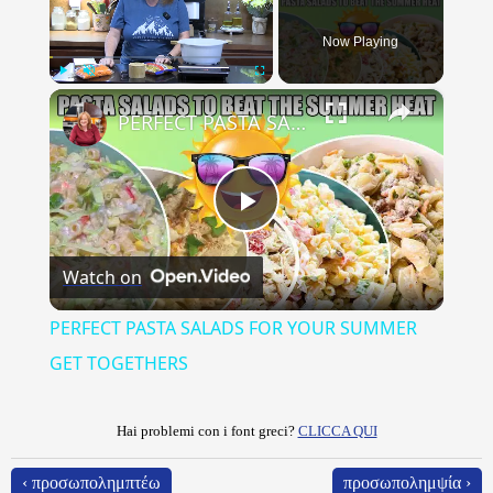
Now Playing
×
Play
Unmute
Fullscreen
PERFECT PASTA SALADS FOR YOUR SUMMER GET TOGETHERS
Play
Watch on
Video
PERFECT PASTA SALADS FOR YOUR SUMMER
GET TOGETHERS
Hai problemi con i font greci?
CLICCA QUI
‹ προσωπολημπτέω
προσωπολημψία ›