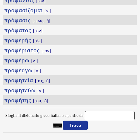
πρόφαντος
[-ον]
προφασίζομαι
[v.]
πρόφασις
[-εως, ἡ]
πρόφατος
[-ον]
προφερής
[-ές]
προφέριστος
[-ον]
προφέρω
[v.]
προφεύγω
[v.]
προφητεία
[-ας, ἡ]
προφητεύω
[v.]
προφήτης
[-ου, ὁ]
Sfoglia il dizionario greco italiano a partire da:
{{ID:PROYFEILW100}}