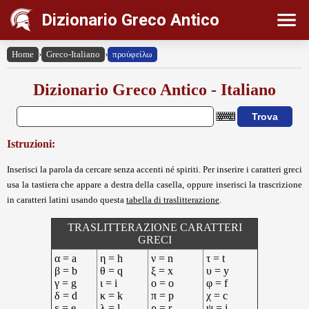
Dizionario Greco Antico
Home
›
Greco-Italiano
›
προὐφείλω
Dizionario Greco Antico - Italiano
Istruzioni:
Inserisci la parola da cercare senza accenti né spiriti. Per inserire i caratteri greci
usa la tastiera che appare a destra della casella, oppure inserisci la trascrizione
in caratteri latini usando questa
tabella di traslitterazione
.
TRASLITTERAZIONE CARATTERI
GRECI
α = a
η = h
ν = n
τ = t
β = b
θ = q
ξ = x
υ = y
γ = g
ι = i
ο = o
φ = f
δ = d
κ = k
π = p
χ = c
ε = e
λ = l
ρ = r
ψ = j