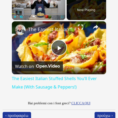
Now Playing
×
Play
Unmute
Fullscreen
The Easiest Italian Stuffed Shells You’ll Ever Make (With Sausage & Peppers!)
Play
Watch on
Video
The Easiest Italian Stuffed Shells You’ll Ever
Make (With Sausage & Peppers!)
Hai problemi con i font greci?
CLICCA QUI
‹ προϋφαιρέω
προύχω ›