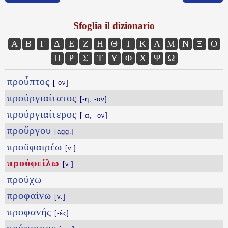
Sfoglia il dizionario
Α
Β
Γ
Δ
Ε
Ζ
Η
Θ
Ι
Κ
Λ
Μ
Ν
Ξ
Ο
Π
Ρ
Σ
Τ
Υ
Φ
Χ
Ψ
Ω
προὖπτος
[-ον]
προὐργιαίτατος
[-η, -ον]
προὐργιαίτερος
[-α, -ον]
προὔργου
[agg.]
προϋφαιρέω
[v.]
προὐφείλω
[v.]
προύχω
προφαίνω
[v.]
προφανής
[-ές]