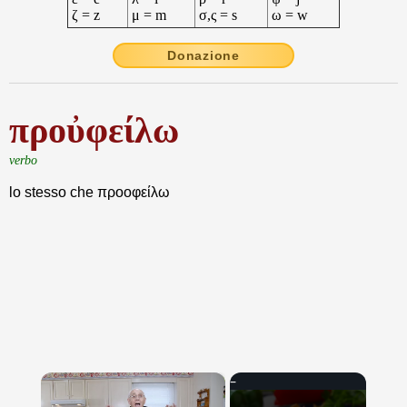
ζ = z
μ = m
σ,ς = s
ω = w
Donazione
προὐφείλω
verbo
lo stesso che προοφείλω
×