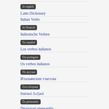
In english
Latin Dictionary
Italian Verbs
In Deutsch
Italienische Verben
En español
Los verbos italianos
Em portugues
Os verbos italianos
По русски
Итальянские глаголы
Στα ελληνικά
Ιταλικό Λεξικό
Ën piemontèis
Dissionari piemontèis