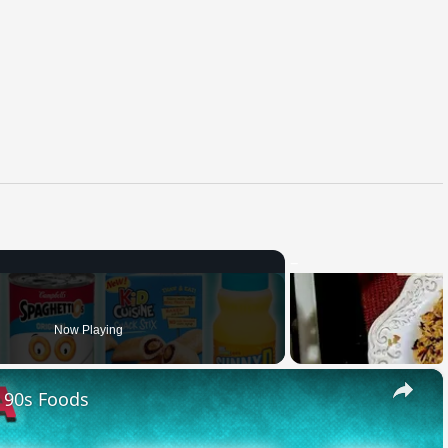
Now Playing
×
e 90s Foods