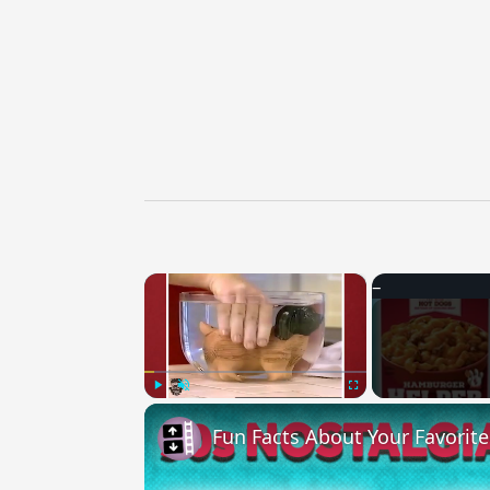
×
Play
Unmute
Fullscreen
Fun Facts About Your Favorit