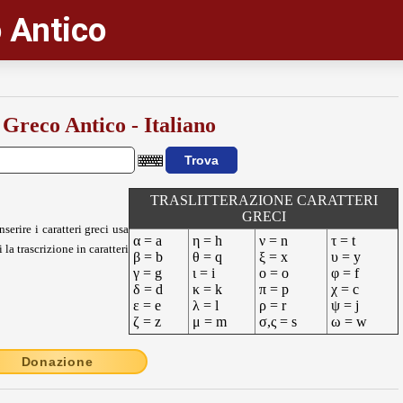
 Antico
 Greco Antico - Italiano
TRASLITTERAZIONE CARATTERI
GRECI
nserire i caratteri greci usa
α = a
η = h
ν = n
τ = t
 la trascrizione in caratteri
β = b
θ = q
ξ = x
υ = y
γ = g
ι = i
ο = o
φ = f
δ = d
κ = k
π = p
χ = c
ε = e
λ = l
ρ = r
ψ = j
ζ = z
μ = m
σ,ς = s
ω = w
Donazione