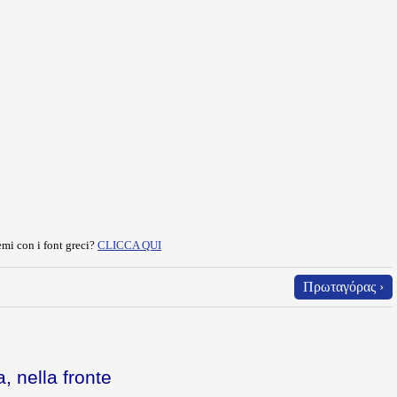
mi con i font greci?
CLICCA QUI
Πρωταγόρας ›
a, nella fronte