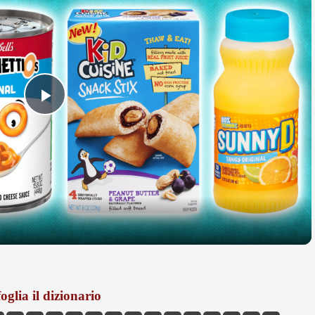
Play
Video
oglia il dizionario