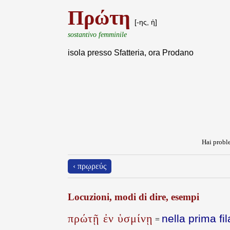
Πρώτη
[-ης, ἡ]
sostantivo femminile
isola presso Sfatteria, ora Prodano
Hai proble
‹ πρῳρεύς
Locuzioni, modi di dire, esempi
πρώτῇ ἐν ὑσμίνῃ
nella prima fil
=