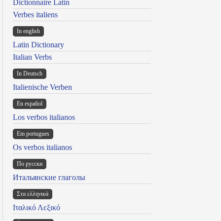
Dictionnaire Latin
Verbes italiens
In english
Latin Dictionary
Italian Verbs
In Deutsch
Italienische Verben
En español
Los verbos italianos
Em portugues
Os verbos italianos
По русски
Итальянские глаголы
Στα ελληνικά
Ιταλικό Λεξικό