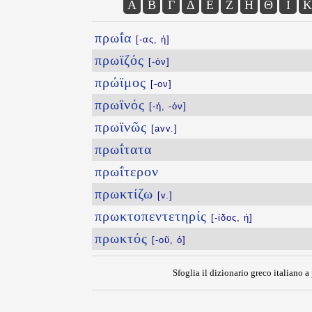
Α
Β
Γ
Δ
Ε
Ζ
Η
Θ
Ι
Κ
πρωΐα
[-ας, ἡ]
πρωϊζός
[-όν]
πρώϊμος
[-ον]
πρωϊνός
[-ή, -όν]
πρωϊνῶς
[avv.]
πρωΐτατα
πρωΐτερον
πρωκτίζω
[v.]
πρωκτοπεντετηρίς
[-ίδος, ἡ]
πρωκτός
[-οῦ, ὁ]
Sfoglia il dizionario greco italiano a 
{{ID:PRWTH100}}