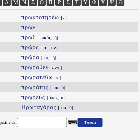
Λ
Μ
Ν
Ξ
Ο
Π
Ρ
Σ
Τ
Υ
Φ
Χ
Ψ
Ω
πρωκτοτηρέω
[v.]
πρών
...
πρώξ
[-ωκός, ἡ]
πρῷος
[-α, -ον]
πρῷρα
[-ας, ἡ]
πρῴραθεν
[avv.]
πρῳρατεύω
[v.]
πρῳράτης
[-ου, ὁ]
πρῳρεύς
[-έως, ὁ]
Πρωταγόρας
[-ου, ὁ]
partire da: