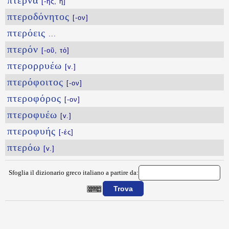
πτέρνα
[-ης, ἡ]
πτεροδόνητος
[-ον]
πτερόεις
...
πτερόν
[-οῦ, τό]
πτερορρυέω
[v.]
πτερόφοιτος
[-ον]
πτεροφόρος
[-ον]
πτεροφυέω
[v.]
πτεροφυής
[-ές]
πτερόω
[v.]
Sfoglia il dizionario greco italiano a partire da:
{{ID:PTELEON100}}
---CACHE---