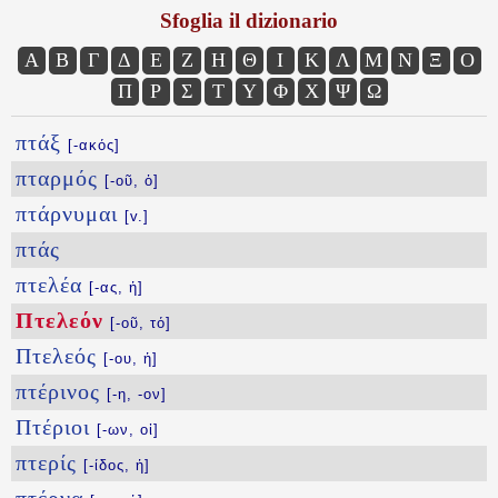
Sfoglia il dizionario
Α
Β
Γ
Δ
Ε
Ζ
Η
Θ
Ι
Κ
Λ
Μ
Ν
Ξ
Ο
Π
Ρ
Σ
Τ
Υ
Φ
Χ
Ψ
Ω
πτάξ
[-ακός]
πταρμός
[-οῦ, ὁ]
πτάρνυμαι
[v.]
πτάς
πτελέα
[-ας, ἡ]
Πτελεόν
[-οῦ, τό]
Πτελεός
[-ου, ἡ]
πτέρινος
[-η, -ον]
Πτέριοι
[-ων, οἱ]
πτερίς
[-ίδος, ἡ]