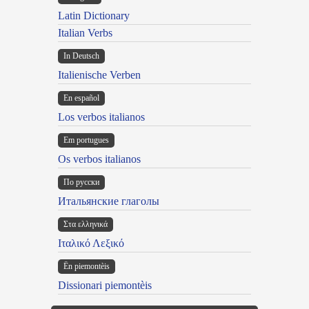
Latin Dictionary
Italian Verbs
In Deutsch
Italienische Verben
En español
Los verbos italianos
Em portugues
Os verbos italianos
По русски
Итальянские глаголы
Στα ελληνικά
Ιταλικό Λεξικό
Ën piemontèis
Dissionari piemontèis