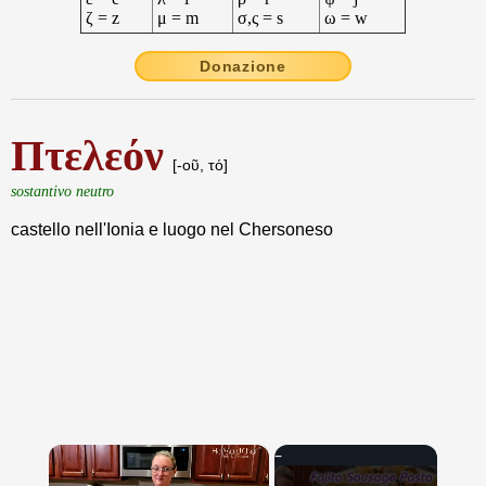
ζ = z
μ = m
σ,ς = s
ω = w
Donazione
Πτελεόν
[-οῦ, τό]
sostantivo neutro
castello nell'Ionia e luogo nel Chersoneso
×