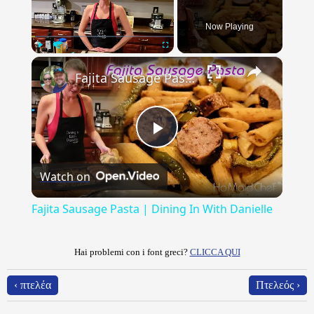
Now Playing
×
Play
Unmute
Fullscreen
Fajita Sausage Pasta | Dining In With Danielle
Play
Watch on
Video
Fajita Sausage Pasta | Dining In With Danielle
Hai problemi con i font greci?
CLICCA QUI
‹ πτελέα
Πτελεός ›