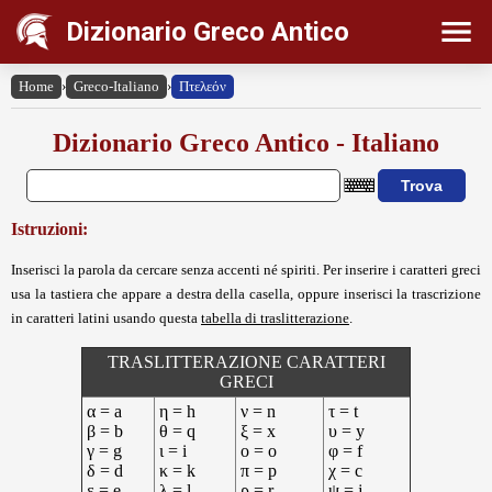
Dizionario Greco Antico
Home
›
Greco-Italiano
›
Πτελεόν
Dizionario Greco Antico - Italiano
Istruzioni:
Inserisci la parola da cercare senza accenti né spiriti. Per inserire i caratteri greci
usa la tastiera che appare a destra della casella, oppure inserisci la trascrizione
in caratteri latini usando questa
tabella di traslitterazione
.
TRASLITTERAZIONE CARATTERI
GRECI
α = a
η = h
ν = n
τ = t
β = b
θ = q
ξ = x
υ = y
γ = g
ι = i
ο = o
φ = f
δ = d
κ = k
π = p
χ = c
ε = e
λ = l
ρ = r
ψ = j