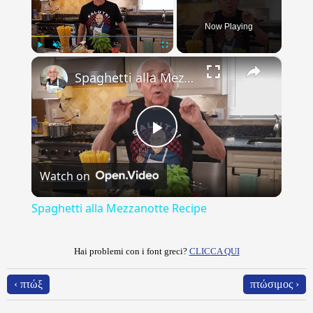
Now Playing
×
Play
Unmute
Fullscreen
Spaghetti alla Mezzanotte Recipe
Play
Watch on
Video
Spaghetti alla Mezzanotte Recipe
Hai problemi con i font greci?
CLICCA QUI
‹ πτώξ
πτώσιμος ›