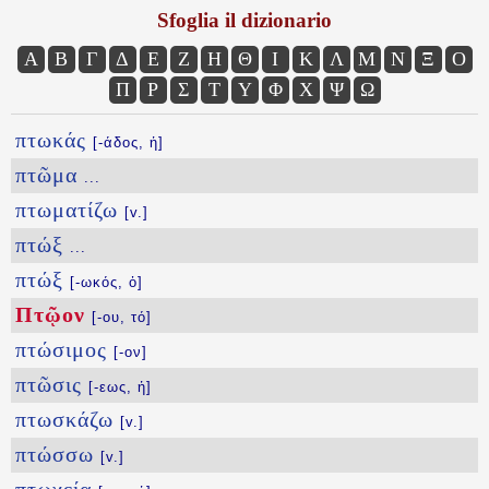
Sfoglia il dizionario
Α
Β
Γ
Δ
Ε
Ζ
Η
Θ
Ι
Κ
Λ
Μ
Ν
Ξ
Ο
Π
Ρ
Σ
Τ
Υ
Φ
Χ
Ψ
Ω
πτωκάς
[-άδος, ἡ]
πτῶμα
...
πτωματίζω
[v.]
πτώξ
...
πτώξ
[-ωκός, ὁ]
Πτῷον
[-ου, τό]
πτώσιμος
[-ον]
πτῶσις
[-εως, ἡ]
πτωσκάζω
[v.]
πτώσσω
[v.]