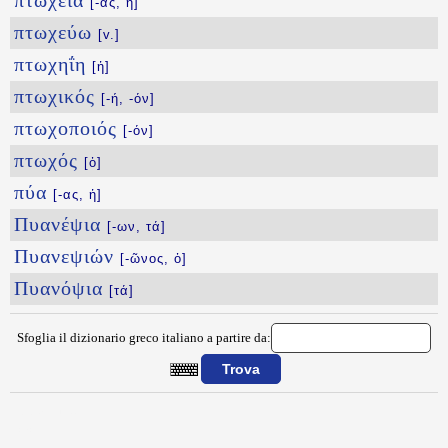
πτωχεία
[-ας, ἡ]
πτωχεύω
[v.]
πτωχηΐη
[ἡ]
πτωχικός
[-ή, -όν]
πτωχοποιός
[-όν]
πτωχός
[ὁ]
πύα
[-ας, ἡ]
Πυανέψια
[-ων, τά]
Πυανεψιών
[-ῶνος, ὁ]
Πυανόψια
[τά]
Sfoglia il dizionario greco italiano a partire da:
{{ID:PTWON100}}
---CACHE---