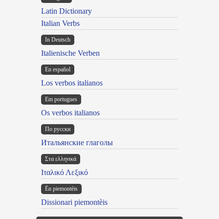
Latin Dictionary
Italian Verbs
In Deutsch
Italienische Verben
En español
Los verbos italianos
Em portugues
Os verbos italianos
По русски
Итальянские глаголы
Στα ελληνικά
Ιταλικό Λεξικό
Ën piemontèis
Dissionari piemontèis