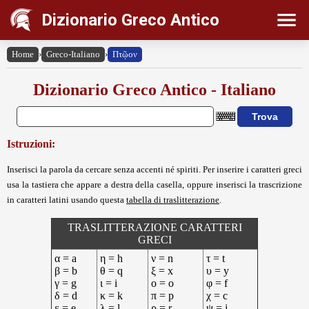
Dizionario Greco Antico
Home
›
Greco-Italiano
›
Πτῷον
Dizionario Greco Antico - Italiano
Istruzioni:
Inserisci la parola da cercare senza accenti né spiriti. Per inserire i caratteri greci
usa la tastiera che appare a destra della casella, oppure inserisci la trascrizione
in caratteri latini usando questa
tabella di traslitterazione
.
TRASLITTERAZIONE CARATTERI
GRECI
α = a
η = h
ν = n
τ = t
β = b
θ = q
ξ = x
υ = y
γ = g
ι = i
ο = o
φ = f
δ = d
κ = k
π = p
χ = c
ε = e
λ = l
ρ = r
ψ = j