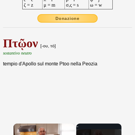
ζ = z
μ = m
σ,ς = s
ω = w
Donazione
Πτῷον
[-ου, τό]
sostantivo neutro
tempio d'Apollo sul monte Ptoo nella Peozia
×