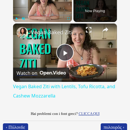
Now Playing
×
Play
Unmute
Fullscreen
Vegan Baked Ziti with Lentils, Tofu Ricotta, and Cashew Mozzarella
Play
Watch on
Video
Vegan Baked Ziti with Lentils, Tofu Ricotta, and
Cashew Mozzarella
Hai problemi con i font greci?
CLICCA QUI
‹ Πύλονδε
πυλουρός ›