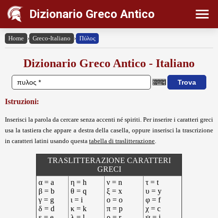
Dizionario Greco Antico
Home
›
Greco-Italiano
›
Πύλος
Dizionario Greco Antico - Italiano
Istruzioni:
Inserisci la parola da cercare senza accenti né spiriti. Per inserire i caratteri greci
usa la tastiera che appare a destra della casella, oppure inserisci la trascrizione
in caratteri latini usando questa
tabella di traslitterazione
.
TRASLITTERAZIONE CARATTERI
GRECI
α = a
η = h
ν = n
τ = t
β = b
θ = q
ξ = x
υ = y
γ = g
ι = i
ο = o
φ = f
δ = d
κ = k
π = p
χ = c
ε = e
λ = l
ρ = r
ψ = j