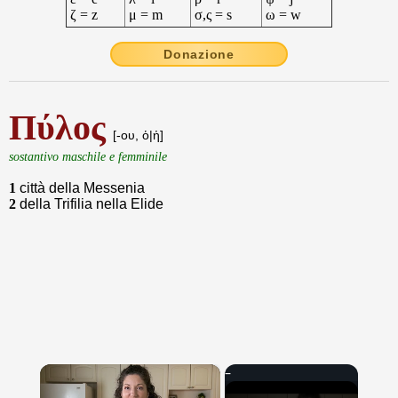
ζ = z
μ = m
σ,ς = s
ω = w
Donazione
Πύλος
[-ου, ὁ|ἡ]
sostantivo maschile e femminile
1
città della Messenia
2
della Trifilia nella Elide
×