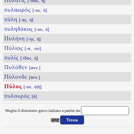
Πυλᾶτις
[-ιδος, ἡ]
πυλαωρός
[-ου, ὁ]
πύλη
[-ης, ἡ]
πυληδόκος
[-ου, ὁ]
Πυλήνη
[-ης, ἡ]
Πύλιος
[-α, -ον]
πυλίς
[-ίδος, ἡ]
Πυλόθεν
[avv.]
Πύλονδε
[avv.]
Πύλος
[-ου, ὁ|ἡ]
πυλουρός
[ὁ]
Sfoglia il dizionario greco italiano a partire da:
{{ID:PYLOS100}}