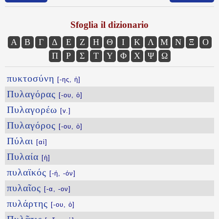
Sfoglia il dizionario
Α
Β
Γ
Δ
Ε
Ζ
Η
Θ
Ι
Κ
Λ
Μ
Ν
Ξ
Ο
Π
Ρ
Σ
Τ
Υ
Φ
Χ
Ψ
Ω
πυκτοσύνη
[-ης, ἡ]
Πυλαγόρας
[-ου, ὁ]
Πυλαγορέω
[v.]
Πυλαγόρος
[-ου, ὁ]
Πύλαι
[αἱ]
Πυλαία
[ἡ]
πυλαϊκός
[-ή, -όν]
πυλαῖος
[-α, -ον]
πυλάρτης
[-ου, ὁ]