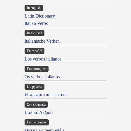
In english
Latin Dictionary
Italian Verbs
In Deutsch
Italienische Verben
En español
Los verbos italianos
Em portugues
Os verbos italianos
По русски
Итальянские глаголы
Στα ελληνικά
Ιταλικό Λεξικό
Ën piemontèis
Dissionari piemontèis