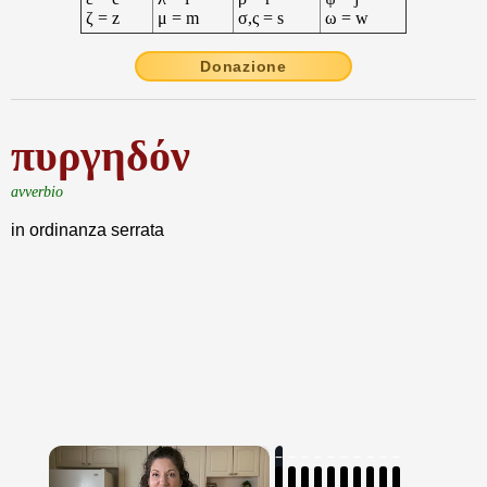
ζ = z
μ = m
σ,ς = s
ω = w
Donazione
πυργηδόν
avverbio
in ordinanza serrata
×