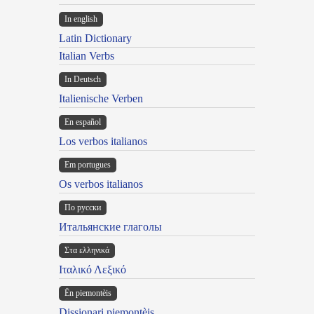
In english
Latin Dictionary
Italian Verbs
In Deutsch
Italienische Verben
En español
Los verbos italianos
Em portugues
Os verbos italianos
По русски
Итальянские глаголы
Στα ελληνικά
Ιταλικό Λεξικό
Ën piemontèis
Dissionari piemontèis