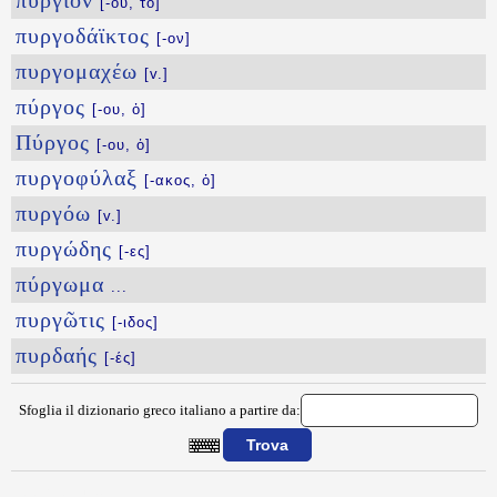
πυργίον
[-ου, τό]
πυργοδάϊκτος
[-ον]
πυργομαχέω
[v.]
πύργος
[-ου, ὁ]
Πύργος
[-ου, ὁ]
πυργοφύλαξ
[-ακος, ὁ]
πυργόω
[v.]
πυργώδης
[-ες]
πύργωμα
...
πυργῶτις
[-ιδος]
πυρδαής
[-ές]
Sfoglia il dizionario greco italiano a partire da:
{{ID:PYRGHDON100}}