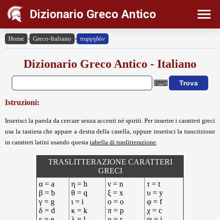
Dizionario Greco Antico
Home
›
Greco-Italiano
›
πυργηδόν
Dizionario Greco Antico - Italiano
Istruzioni:
Inserisci la parola da cercare senza accenti né spiriti. Per inserire i caratteri greci
usa la tastiera che appare a destra della casella, oppure inserisci la trascrizione
in caratteri latini usando questa
tabella di traslitterazione
.
TRASLITTERAZIONE CARATTERI
GRECI
α = a
η = h
ν = n
τ = t
β = b
θ = q
ξ = x
υ = y
γ = g
ι = i
ο = o
φ = f
δ = d
κ = k
π = p
χ = c
ε = e
λ = l
ρ = r
ψ = j