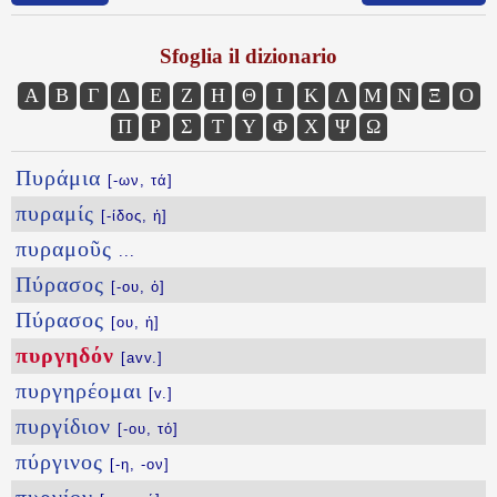
Sfoglia il dizionario
Α
Β
Γ
Δ
Ε
Ζ
Η
Θ
Ι
Κ
Λ
Μ
Ν
Ξ
Ο
Π
Ρ
Σ
Τ
Υ
Φ
Χ
Ψ
Ω
Πυράμια
[-ων, τά]
πυραμίς
[-ίδος, ἡ]
πυραμοῦς
...
Πύρασος
[-ου, ὁ]
Πύρασος
[ου, ἡ]
πυργηδόν
[avv.]
πυργηρέομαι
[v.]
πυργίδιον
[-ου, τό]
πύργινος
[-η, -ον]