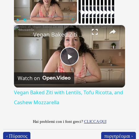
Now Playing
×
Play
Unmute
Fullscreen
Vegan Baked Ziti with Lentils, Tofu Ricotta, and Cashew Mozzarella
Play
Watch on
Video
Vegan Baked Ziti with Lentils, Tofu Ricotta, and
Cashew Mozzarella
Hai problemi con i font greci?
CLICCA QUI
‹ Πύρασος
πυργηρέομαι ›