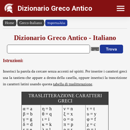
Dizionario Greco Antico
Home
›
Greco-Italiano
›
πυροπωλέω
Dizionario Greco Antico - Italiano
Istruzioni:
Inserisci la parola da cercare senza accenti né spiriti. Per inserire i caratteri greci
usa la tastiera che appare a destra della casella, oppure inserisci la trascrizione
in caratteri latini usando questa
tabella di traslitterazione
.
TRASLITTERAZIONE CARATTERI
GRECI
α = a
η = h
ν = n
τ = t
β = b
θ = q
ξ = x
υ = y
γ = g
ι = i
ο = o
φ = f
δ = d
κ = k
π = p
χ = c
ε = e
λ = l
ρ = r
ψ = j