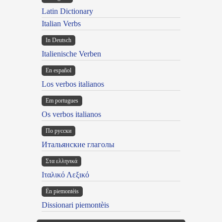
Latin Dictionary
Italian Verbs
In Deutsch
Italienische Verben
En español
Los verbos italianos
Em portugues
Os verbos italianos
По русски
Итальянские глаголы
Στα ελληνικά
Ιταλικό Λεξικό
Ën piemontèis
Dissionari piemontèis