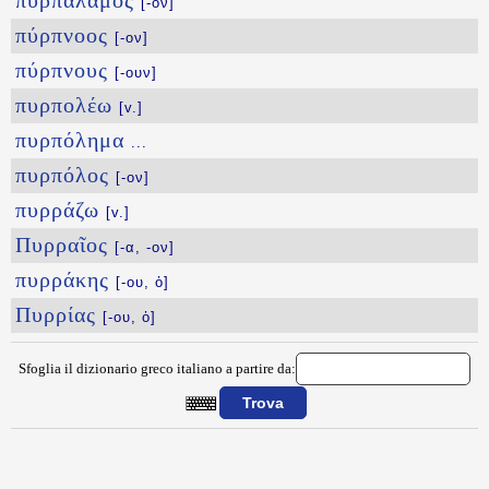
πυρπάλαμος
[-ον]
πύρπνοος
[-ον]
πύρπνους
[-ουν]
πυρπολέω
[v.]
πυρπόλημα
...
πυρπόλος
[-ον]
πυρράζω
[v.]
Πυρραῖος
[-α, -ον]
πυρράκης
[-ου, ὁ]
Πυρρίας
[-ου, ὁ]
Sfoglia il dizionario greco italiano a partire da:
{{ID:PYROPWLEW100}}
---CACHE---