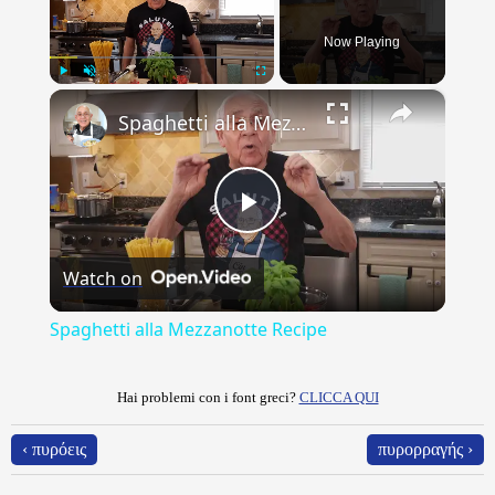
Now Playing
×
Play
Unmute
Fullscreen
Spaghetti alla Mezzanotte Recipe
Play
Watch on
Video
Spaghetti alla Mezzanotte Recipe
Hai problemi con i font greci?
CLICCA QUI
‹ πυρόεις
πυρορραγής ›