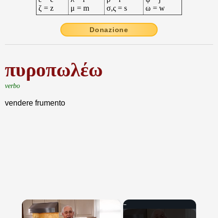
ζ = z
μ = m
σ,ς = s
ω = w
Donazione
πυροπωλέω
verbo
vendere frumento
×