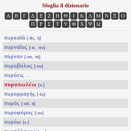
Sfoglia il dizionario
Α
Β
Γ
Δ
Ε
Ζ
Η
Θ
Ι
Κ
Λ
Μ
Ν
Ξ
Ο
Π
Ρ
Σ
Τ
Υ
Φ
Χ
Ψ
Ω
πυρκαϊά
[-ᾶς, ἡ]
πυρναῖος
[-α, -ον]
πύρνον
[-ου, τό]
πυροβόλος
[-ον]
πυρόεις
...
πυροπωλέω
[v.]
πυρορραγής
[-ές]
πυρός
[-οῦ, ὁ]
πυροφόρος
[-ον]
πυρόω
[v.]