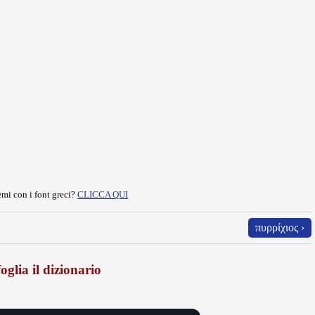
mi con i font greci?
CLICCA QUI
πυρρίχιος ›
oglia il dizionario