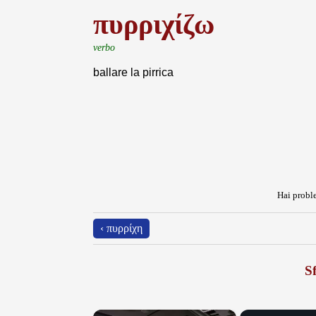
πυρριχίζω
verbo
ballare la pirrica
Hai proble
‹ πυρρίχη
Sf
×