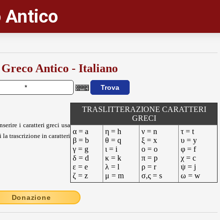
 Antico
 Greco Antico - Italiano
TRASLITTERAZIONE CARATTERI
GRECI
nserire i caratteri greci usa
α = a
η = h
ν = n
τ = t
 la trascrizione in caratteri
β = b
θ = q
ξ = x
υ = y
γ = g
ι = i
ο = o
φ = f
δ = d
κ = k
π = p
χ = c
ε = e
λ = l
ρ = r
ψ = j
ζ = z
μ = m
σ,ς = s
ω = w
Donazione