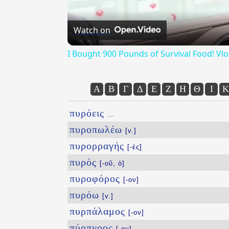
Watch on
I Bought 900 Pounds of Survival Food! Vl
Α
Β
Γ
Δ
Ε
Ζ
Η
Θ
Ι
Κ
πυρόεις
...
πυροπωλέω
[v.]
πυρορραγής
[-ές]
πυρός
[-οῦ, ὁ]
πυροφόρος
[-ον]
πυρόω
[v.]
πυρπάλαμος
[-ον]
πύρπνοος
[-ον]