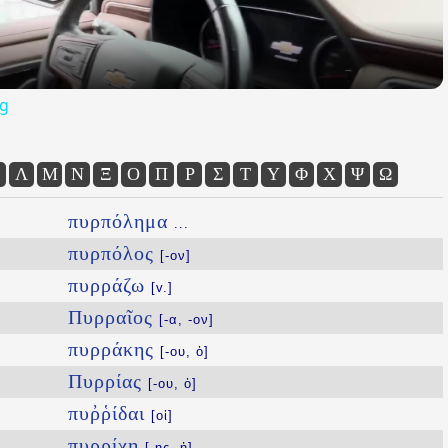
og
Λ
Μ
Ν
Ξ
Ο
Π
Ρ
Σ
Τ
Υ
Φ
Χ
Ψ
Ω
πυρπόλημα
...
πυρπόλος
[-ον]
πυρράζω
[v.]
Πυρραῖος
[-α, -ον]
πυρράκης
[-ου, ὁ]
Πυρρίας
[-ου, ὁ]
πυῤῥίδαι
[οἱ]
πυρρίχη
[-ης, ἡ]