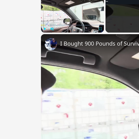
Play
Unmute
Fullscreen
I Bought 900 Pounds of Surviv