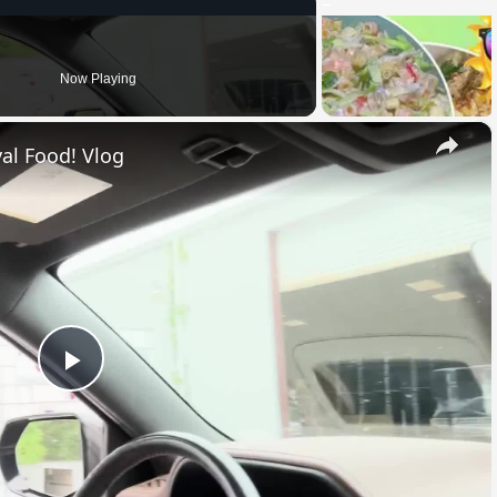
Now Playing
×
al Food! Vlog
Play
Video