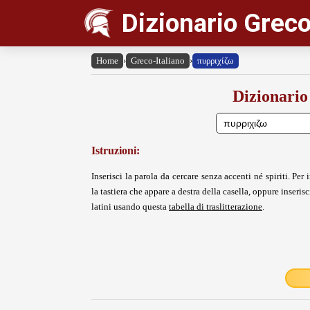
Dizionario Greco
Home
›
Greco-Italiano
›
πυρριχίζω
Dizionario
Istruzioni:
Inserisci la parola da cercare senza accenti né spiriti. Per i
la tastiera che appare a destra della casella, oppure inserisci
latini usando questa
tabella di traslitterazione
.