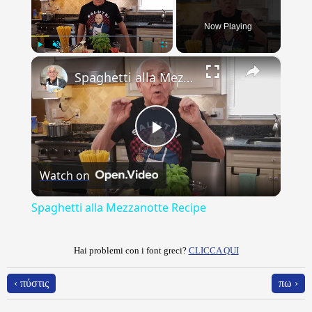
Now Playing
×
Play
Unmute
Fullscreen
Spaghetti alla Mezzanotte Recipe
Play
Watch on
Video
Spaghetti alla Mezzanotte Recipe
Hai problemi con i font greci?
CLICCA QUI
‹ πύστις
πω ›