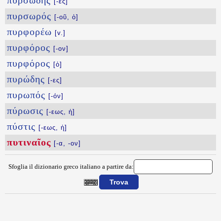
πυρσώδης
[-ες]
πυρσωρός
[-οῦ, ὁ]
πυρφορέω
[v.]
πυρφόρος
[-ον]
πυρφόρος
[ὁ]
πυρώδης
[-ες]
πυρωπός
[-όν]
πύρωσις
[-εως, ἡ]
πύστις
[-εως, ἡ]
πυτιναῖος
[-α, -ον]
Sfoglia il dizionario greco italiano a partire da:
{{ID:PYTINAIOS100}}
---CACHE---