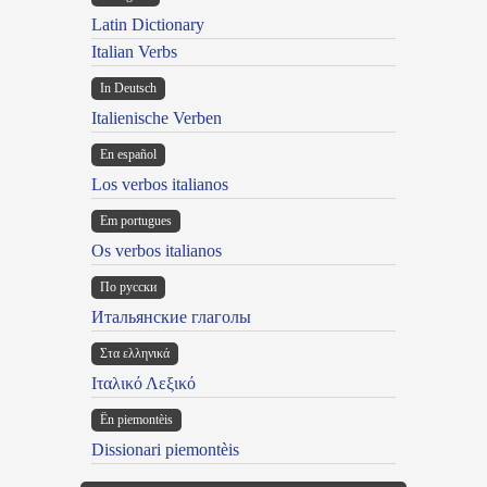
Latin Dictionary
Italian Verbs
In Deutsch
Italienische Verben
En español
Los verbos italianos
Em portugues
Os verbos italianos
По русски
Итальянские глаголы
Στα ελληνικά
Ιταλικό Λεξικό
Ën piemontèis
Dissionari piemontèis