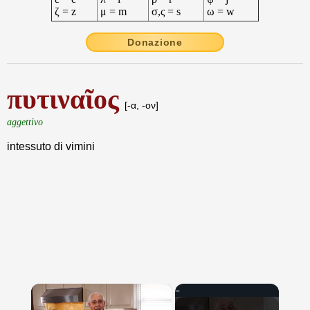
ζ = z
μ = m
σ,ς = s
ω = w
Donazione
πυτιναῖος
[-α, -ον]
aggettivo
intessuto di vimini
×