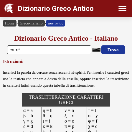
Dizionario Greco Antico
Home
›
Greco-Italiano
›
πυτιναῖος
Dizionario Greco Antico - Italiano
Istruzioni:
Inserisci la parola da cercare senza accenti né spiriti. Per inserire i caratteri greci
usa la tastiera che appare a destra della casella, oppure inserisci la trascrizione
in caratteri latini usando questa
tabella di traslitterazione
.
TRASLITTERAZIONE CARATTERI
GRECI
α = a
η = h
ν = n
τ = t
β = b
θ = q
ξ = x
υ = y
γ = g
ι = i
ο = o
φ = f
δ = d
κ = k
π = p
χ = c
ε = e
λ = l
ρ = r
ψ = j