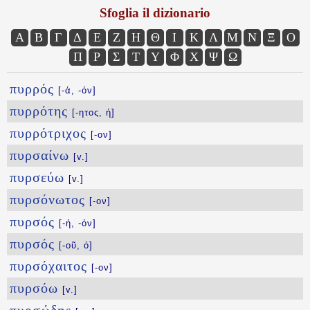
Sfoglia il dizionario
Α
Β
Γ
Δ
Ε
Ζ
Η
Θ
Ι
Κ
Λ
Μ
Ν
Ξ
Ο
Π
Ρ
Σ
Τ
Υ
Φ
Χ
Ψ
Ω
πυρρός
[-ά, -όν]
πυρρότης
[-ητος, ἡ]
πυρρότριχος
[-ον]
πυρσαίνω
[v.]
πυρσεύω
[v.]
πυρσόνωτος
[-ον]
πυρσός
[-ή, -όν]
πυρσός
[-οῦ, ὁ]
πυρσόχαιτος
[-ον]
πυρσόω
[v.]