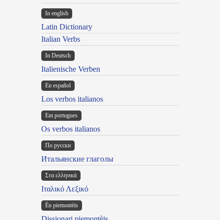
In english
Latin Dictionary
Italian Verbs
In Deutsch
Italienische Verben
En español
Los verbos italianos
Em portugues
Os verbos italianos
По русски
Итальянские глаголы
Στα ελληνικά
Ιταλικό Λεξικό
Ën piemontèis
Dissionari piemontèis