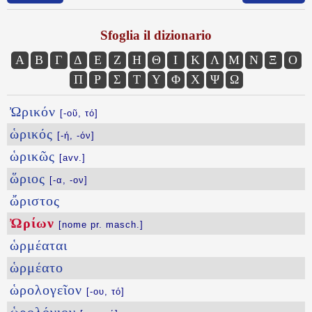
Sfoglia il dizionario
Α
Β
Γ
Δ
Ε
Ζ
Η
Θ
Ι
Κ
Λ
Μ
Ν
Ξ
Ο
Π
Ρ
Σ
Τ
Υ
Φ
Χ
Ψ
Ω
Ὠρικόν
[-οῦ, τό]
ὡρικός
[-ή, -όν]
ὡρικῶς
[avv.]
ὥριος
[-α, -ον]
ὤριστος
Ὠρίων
[nome pr. masch.]
ὡρμέαται
ὡρμέατο
ὡρολογεῖον
[-ου, τό]