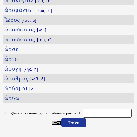
ὡρολόγιον
[-ου, τό]
ὡρομάντις
[-εως, ὁ]
Ὧρος
[-ου, ὁ]
ὡροσκόπος
[-ον]
ὡροσκόπος
[-ου, ὁ]
ὦρσε
ὦρτο
ὠρυγή
[-ῆς, ἡ]
ὠρυθμός
[-οῦ, ὁ]
ὠρύομαι
[v.]
ὠρύω
Sfoglia il dizionario greco italiano a partire da:
{{ID:WRIWN100}}