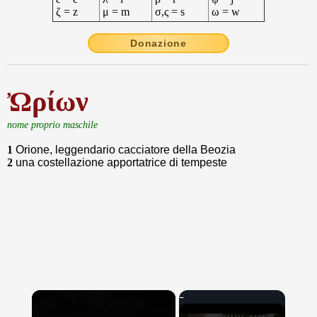
ζ = z
μ = m
σ,ς = s
ω = w
Donazione
Ὠρίων
nome proprio maschile
1
Orione, leggendario cacciatore della Beozia
2
una costellazione apportatrice di tempeste
×