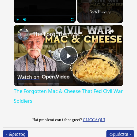
Now Playing
×
Play
Unmute
Fullscreen
The Forgotten Mac & Cheese That Fed Civil War Soldiers
Play
Watch on
Video
The Forgotten Mac & Cheese That Fed Civil War
Soldiers
Hai problemi con i font greci?
CLICCA QUI
‹ ὤριστος
ὡρμέαται ›