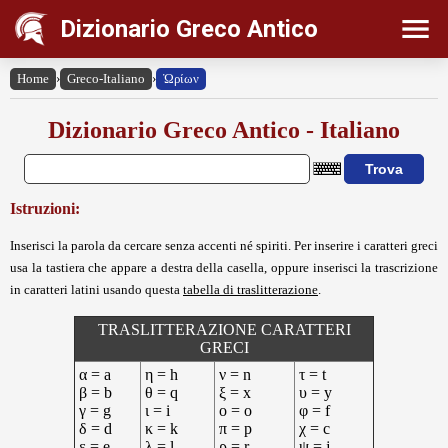
Dizionario Greco Antico
Home
›
Greco-Italiano
›
Ὠρίων
Dizionario Greco Antico - Italiano
Istruzioni:
Inserisci la parola da cercare senza accenti né spiriti. Per inserire i caratteri greci
usa la tastiera che appare a destra della casella, oppure inserisci la trascrizione
in caratteri latini usando questa
tabella di traslitterazione
.
TRASLITTERAZIONE CARATTERI
GRECI
α = a
η = h
ν = n
τ = t
β = b
θ = q
ξ = x
υ = y
γ = g
ι = i
ο = o
φ = f
δ = d
κ = k
π = p
χ = c
ε = e
λ = l
ρ = r
ψ = j