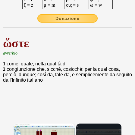
ζ = z
μ = m
σ,ς = s
ω = w
Donazione
ὥστε
avverbio
1
come, quale, nella qualità di
2
congiunzione che, sicché, cosicché; per la qual cosa,
perciò, dunque; così da, tale da, e semplicemente da seguito
dall'Infinito italiano
×