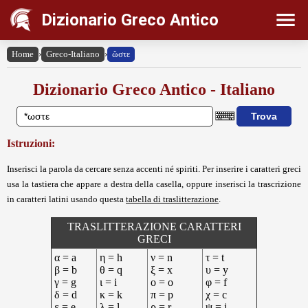
Dizionario Greco Antico
Home
›
Greco-Italiano
›
ὥστε
Dizionario Greco Antico - Italiano
Istruzioni:
Inserisci la parola da cercare senza accenti né spiriti. Per inserire i caratteri greci
usa la tastiera che appare a destra della casella, oppure inserisci la trascrizione
in caratteri latini usando questa
tabella di traslitterazione
.
TRASLITTERAZIONE CARATTERI
GRECI
α = a
η = h
ν = n
τ = t
β = b
θ = q
ξ = x
υ = y
γ = g
ι = i
ο = o
φ = f
δ = d
κ = k
π = p
χ = c
ε = e
λ = l
ρ = r
ψ = j