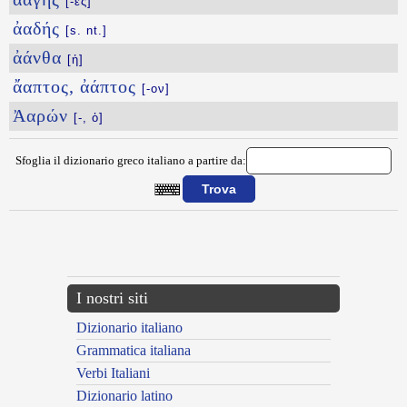
[-ες]
ἀαδής
[s. nt.]
ἀάνθα
[ἡ]
ἄαπτος, ἀάπτος
[-ον]
Ἀαρών
[-, ὁ]
Sfoglia il dizionario greco italiano a partire da:
{{ID:WSTE100}}
---CACHE---
I nostri siti
Dizionario italiano
Grammatica italiana
Verbi Italiani
Dizionario latino