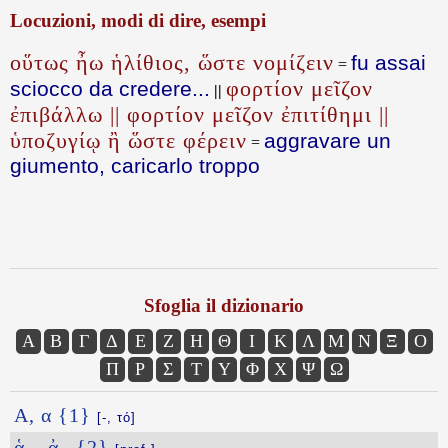
Locuzioni, modi di dire, esempi
οὕτως ἦω ἡλίθιος, ὥστε νομίζειν
fu assai
=
φορτίον μεῖζον
sciocco da credere...
||
ἐπιβάλλω || φορτίον μεῖζον ἐπιτίθημι ||
ὑποζυγίῳ ἢ ὥστε φέρειν
aggravare un
=
giumento, caricarlo troppo
Sfoglia il dizionario
Α
Β
Γ
Δ
Ε
Ζ
Η
Θ
Ι
Κ
Λ
Μ
Ν
Ξ
Ο
Π
Ρ
Σ
Τ
Υ
Φ
Χ
Ψ
Ω
Α, α {1}
[-, τό]
ἁ–, ἀ– {2}