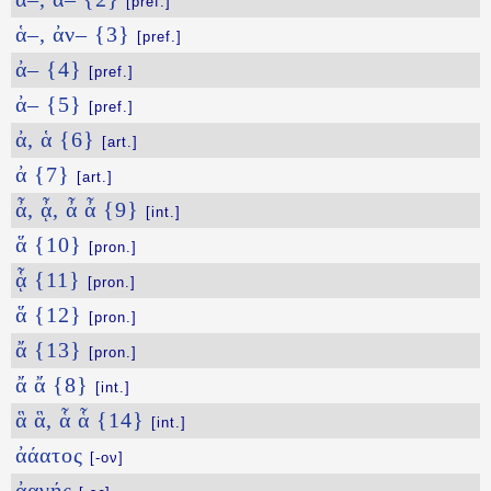
[pref.]
ἁ–, ἀν– {3}
[pref.]
ἀ– {4}
[pref.]
ἀ– {5}
[pref.]
ἀ, ἁ {6}
[art.]
ἀ {7}
[art.]
ἆ, ᾆ, ἆ ἆ {9}
[int.]
ἅ {10}
[pron.]
ᾇ {11}
[pron.]
ἅ {12}
[pron.]
ἄ {13}
[pron.]
ἄ ἄ {8}
[int.]
ἃ ἃ, ἇ ἇ {14}
[int.]
ἀάατος
[-ον]
ἀαγής