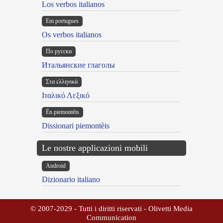
Los verbos italianos
Em portugues
Os verbos italianos
По русски
Итальянские глаголы
Στα ελληνικά
Ιταλικό Λεξικό
Ën piemontèis
Dissionari piemontèis
Le nostre applicazioni mobili
Android
Dizionario italiano
© 2007-2029 - Tutti i diritti riservati - Olivetti Media
Communication