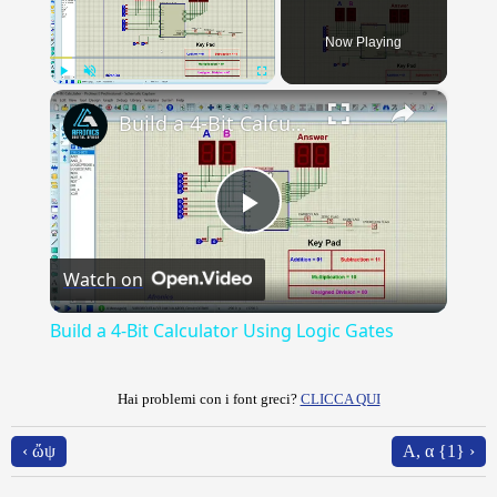
Now Playing
×
Play
Unmute
Fullscreen
Build a 4-Bit Calculator Using Logic Gates
Play
Watch on
Video
Build a 4-Bit Calculator Using Logic Gates
Hai problemi con i font greci?
CLICCA QUI
‹ ὤψ
Α, α {1} ›