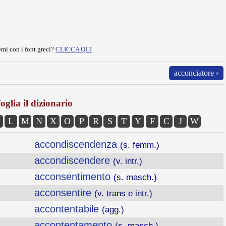
mi con i font greci?
CLICCA QUI
acconciatore ›
oglia il dizionario
L
M
N
X
O
P
R
S
T
Y
F
C
J
W
accondiscendenza
(s. femm.)
accondiscendere
(v. intr.)
acconsentimento
(s. masch.)
acconsentire
(v. trans e intr.)
accontentabile
(agg.)
accontentamento
(s. masch.)