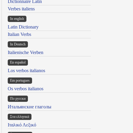
Dictionnaire Latin
Verbes italiens
In english
Latin Dictionary
Italian Verbs
In Deutsch
Italienische Verben
En español
Los verbos italianos
Em portugues
Os verbos italianos
По русски
Итальянские глаголы
Στα ελληνικά
Ιταλικό Λεξικό