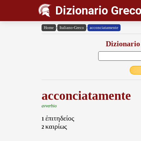
Dizionario Greco
Home
›
Italiano-Greco
›
acconciatamente
Dizionario
acconciatamente
avverbio
ἐπιτηδείος
1
καιρίως
2