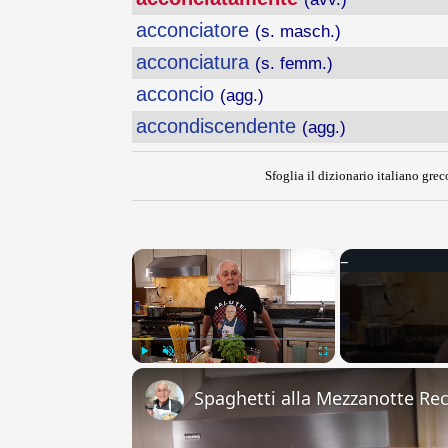
acconciatore
(s. masch.)
acconciatura
(s. femm.)
acconcio
(agg.)
accondiscendente
(agg.)
Sfoglia il dizionario italiano greco
×
Play
Unmute
Fullscreen
Spaghetti alla Mezzanotte Re