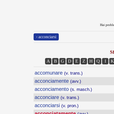
Hai proble
‹ acconciarsi
Sf
A
B
G
D
E
Z
H
Q
I
K
accomunare
(v. trans.)
acconciamente
(avv.)
acconciamento
(s. masch.)
acconciare
(v. trans.)
acconciarsi
(v. pron.)
acconciatamente
(avv.)