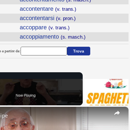
accontentare
(v. trans.)
accontentarsi
(v. pron.)
accoppare
(v. trans.)
accoppiamento
(s. masch.)
 a partire da:
Now Playing
×
cipe