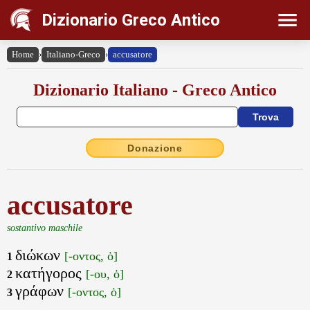
Dizionario Greco Antico
Home
›
Italiano-Greco
›
accusatore
Dizionario Italiano - Greco Antico
Donazione
accusatore
sostantivo maschile
διώκων
[-οντος, ὁ]
1
κατήγορος
[-ου, ὁ]
2
γράφων
[-οντος, ὁ]
3