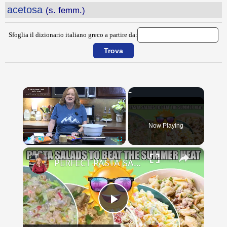
acetosa
(s. femm.)
Sfoglia il dizionario italiano greco a partire da:
×
Now Playing
×
Play
Unmute
Fullscreen
PERFECT PASTA SALADS FOR YOUR SUMMER GET TOGETHERS
Play