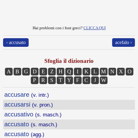
Hai problemi con i font greci?
CLICCA QUI
‹ accusato
acefalo ›
Sfoglia il dizionario
A
B
G
D
E
Z
H
Q
I
K
L
M
N
X
O
P
R
S
T
Y
F
C
J
W
accusare
(v. intr.)
accusarsi
(v. pron.)
accusativo
(s. masch.)
accusato
(s. masch.)
accusato
(agg.)