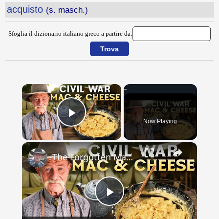
acquisto
(s. masch.)
Sfoglia il dizionario italiano greco a partire da:
×
Now Playing
Play Video
×
The Forgotten Mac & Cheese That Fed Civil War Soldiers
Play