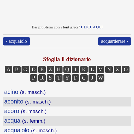
Hai problemi con i font greci?
CLICCA QUI
‹ acquaiolo
acquartierare ›
Sfoglia il dizionario
A
B
G
D
E
Z
H
Q
I
K
L
M
N
X
O
P
R
S
T
Y
F
C
J
W
acino
(s. masch.)
aconito
(s. masch.)
acoro
(s. masch.)
acqua
(s. femm.)
acquaiolo
(s. masch.)