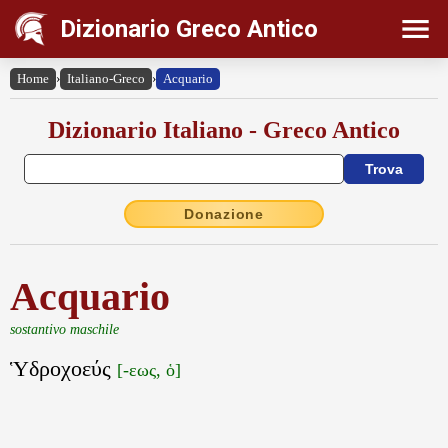
Dizionario Greco Antico
Home
›
Italiano-Greco
›
Acquario
Dizionario Italiano - Greco Antico
Donazione
Acquario
sostantivo maschile
Ὑδροχοεύς
[-εως, ὁ]