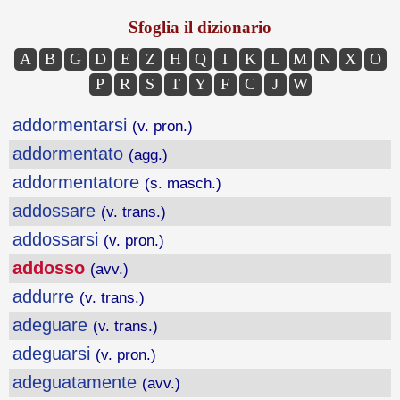
Sfoglia il dizionario
A
B
G
D
E
Z
H
Q
I
K
L
M
N
X
O
P
R
S
T
Y
F
C
J
W
addormentarsi
(v. pron.)
addormentato
(agg.)
addormentatore
(s. masch.)
addossare
(v. trans.)
addossarsi
(v. pron.)
addosso
(avv.)
addurre
(v. trans.)
adeguare
(v. trans.)
adeguarsi
(v. pron.)
adeguatamente
(avv.)