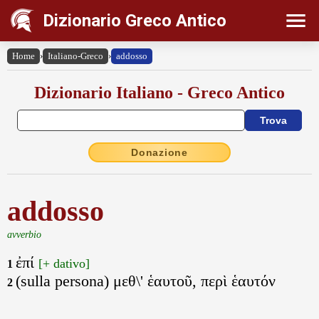
Dizionario Greco Antico
Home
›
Italiano-Greco
›
addosso
Dizionario Italiano - Greco Antico
Donazione
addosso
avverbio
ἐπί
[+ dativo]
1
(sulla persona) μεθ\' ἑαυτοῦ, περὶ ἑαυτόν
2