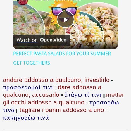
Play
Watch on
Video
PERFECT PASTA SALADS FOR YOUR SUMMER
GET TOGETHERS
andare addosso a qualcuno, investirlo
=
προσφέρομαί τινι
dare addosso a
||
ἐπάγω τί τινι
qualcuno, accusarlo
metter
=
||
προσοράω
gli occhi addosso a qualcuno
=
τινά
tagliare i panni addosso a uno
||
=
κακηγορέω τινά