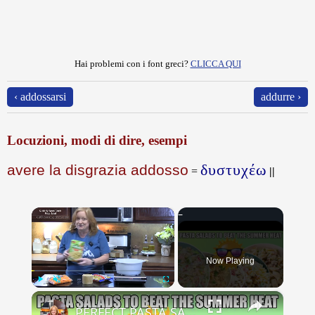
Hai problemi con i font greci?
CLICCA QUI
‹ addossarsi
addurre ›
Locuzioni, modi di dire, esempi
δυστυχέω
avere la disgrazia addosso
=
||
×
Now Playing
×
Play
Unmute
Fullscreen
PERFECT PASTA SALADS FOR YOUR SUMMER GET TOGETHERS