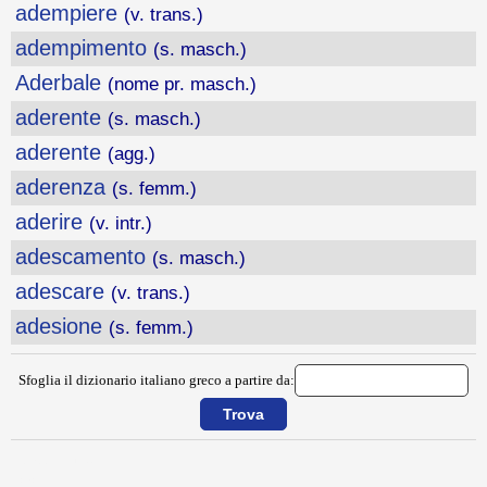
adempiere
(v. trans.)
adempimento
(s. masch.)
Aderbale
(nome pr. masch.)
aderente
(s. masch.)
aderente
(agg.)
aderenza
(s. femm.)
aderire
(v. intr.)
adescamento
(s. masch.)
adescare
(v. trans.)
adesione
(s. femm.)
Sfoglia il dizionario italiano greco a partire da:
{{ID:ADDOSSO100}}
---CACHE---