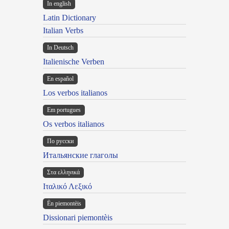
In english
Latin Dictionary
Italian Verbs
In Deutsch
Italienische Verben
En español
Los verbos italianos
Em portugues
Os verbos italianos
По русски
Итальянские глаголы
Στα ελληνικά
Ιταλικό Λεξικό
Ën piemontèis
Dissionari piemontèis