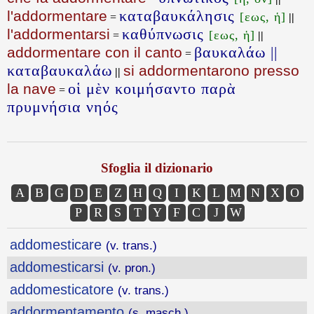
καταβαυκάλησις
l'addormentare
[εως, ἡ]
=
||
καθύπνωσις
l'addormentarsi
[εως, ἡ]
=
||
βαυκαλάω ||
addormentare con il canto
=
καταβαυκαλάω
si addormentarono presso
||
οἱ μὲν κοιμήσαντο παρὰ
la nave
=
πρυμνήσια νηός
Sfoglia il dizionario
A
B
G
D
E
Z
H
Q
I
K
L
M
N
X
O
P
R
S
T
Y
F
C
J
W
addomesticare
(v. trans.)
addomesticarsi
(v. pron.)
addomesticatore
(v. trans.)
addormentamento
(s. masch.)