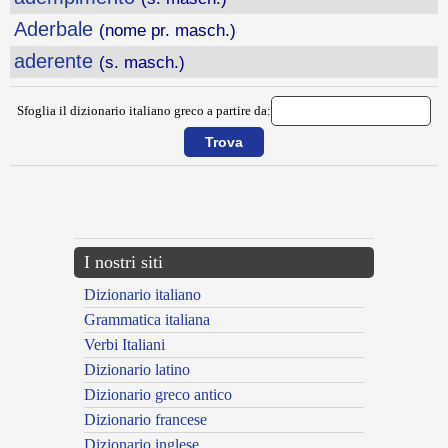
Aderbale
(nome pr. masch.)
aderente
(s. masch.)
Sfoglia il dizionario italiano greco a partire da:
{{ID:ADDORMENTARE100}}
---CACHE---
I nostri siti
Dizionario italiano
Grammatica italiana
Verbi Italiani
Dizionario latino
Dizionario greco antico
Dizionario francese
Dizionario inglese