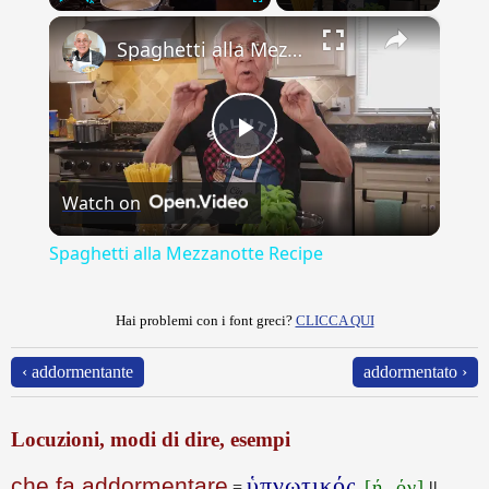
×
Play
Unmute
Fullscreen
Spaghetti alla Mezzanotte Recipe
Play
Watch on
Video
Spaghetti alla Mezzanotte Recipe
Hai problemi con i font greci?
CLICCA QUI
‹ addormentante
addormentato ›
Locuzioni, modi di dire, esempi
ὑπνωτικός
che fa addormentare
[ή, όν]
=
||