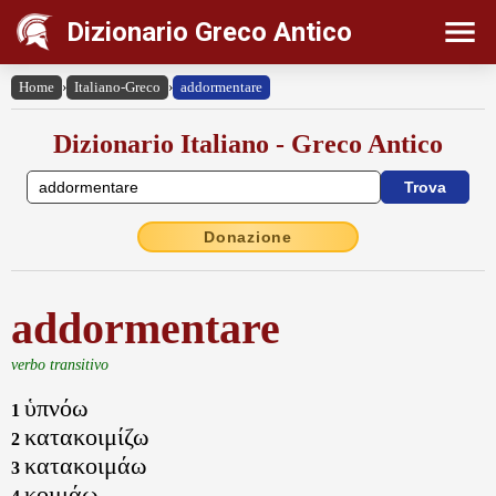
Dizionario Greco Antico
Home
›
Italiano-Greco
›
addormentare
Dizionario Italiano - Greco Antico
Donazione
addormentare
verbo transitivo
ὑπνόω
1
κατακοιμίζω
2
κατακοιμάω
3
κοιμάω