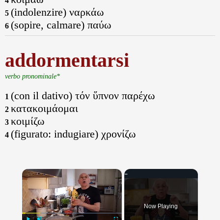
4
(indolenzire) ναρκάω
5
(sopire, calmare) παύω
6
addormentarsi
verbo pronominale*
(con il dativo) τόν ὕπνον παρέχω
1
κατακοιμάομαι
2
κοιμίζω
3
(figurato: indugiare) χρονίζω
4
×
Now Playing