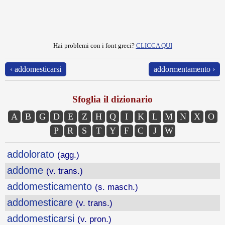
Hai problemi con i font greci?
CLICCA QUI
‹ addomesticarsi
addormentamento ›
Sfoglia il dizionario
A
B
G
D
E
Z
H
Q
I
K
L
M
N
X
O
P
R
S
T
Y
F
C
J
W
addolorato
(agg.)
addome
(v. trans.)
addomesticamento
(s. masch.)
addomesticare
(v. trans.)
addomesticarsi
(v. pron.)