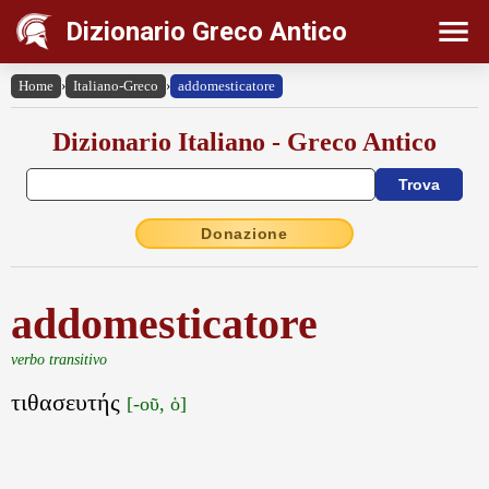
Dizionario Greco Antico
Home
›
Italiano-Greco
›
addomesticatore
Dizionario Italiano - Greco Antico
Donazione
addomesticatore
verbo transitivo
τιθασευτής
[-οῦ, ὁ]