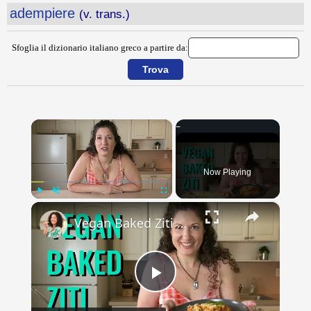
adempiere
(v. trans.)
Sfoglia il dizionario italiano greco a partire da:
×
Now Playing
×
Play
Unmute
Fullscreen
Vegan Baked Ziti with Lentils, Tofu Ricotta, and Cashew Mozzarella
Play