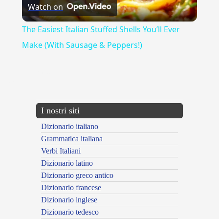
Watch on
Video
The Easiest Italian Stuffed Shells You’ll Ever
Make (With Sausage & Peppers!)
{{ID:ADORNATORE100}}
---CACHE---
I nostri siti
Dizionario italiano
Grammatica italiana
Verbi Italiani
Dizionario latino
Dizionario greco antico
Dizionario francese
Dizionario inglese
Dizionario tedesco