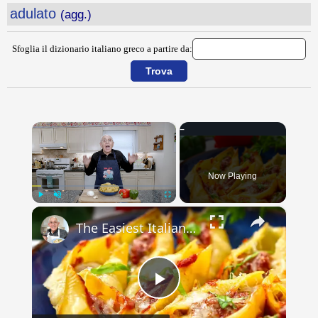
adulato
(agg.)
Sfoglia il dizionario italiano greco a partire da:
×
Now Playing
×
Play
Unmute
Fullscreen
The Easiest Italian Stuffed Shells You’ll Ever Make (With Sausage & Peppers!)
Play