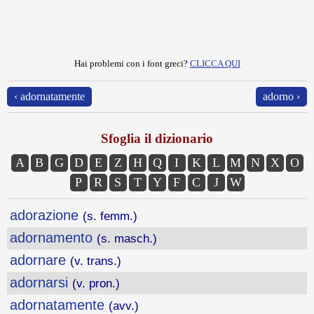
Hai problemi con i font greci?
CLICCA QUI
‹ adornatamente
adorno ›
Sfoglia il dizionario
A
B
G
D
E
Z
H
Q
I
K
L
M
N
X
O
P
R
S
T
Y
F
C
J
W
adorazione
(s. femm.)
adornamento
(s. masch.)
adornare
(v. trans.)
adornarsi
(v. pron.)
adornatamente
(avv.)