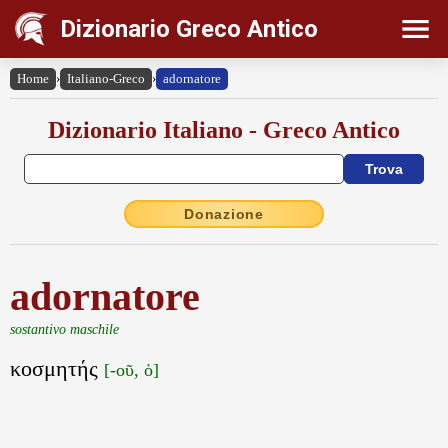
Dizionario Greco Antico
Home
›
Italiano-Greco
›
adornatore
Dizionario Italiano - Greco Antico
Donazione
adornatore
sostantivo maschile
κοσμητής
[-οῦ, ὁ]