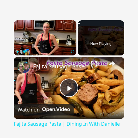
×
Now Playing
×
Play
Unmute
Fullscreen
Fajita Sausage Pasta | Dining In With Danielle
Play
Watch on
Video
Fajita Sausage Pasta | Dining In With Danielle