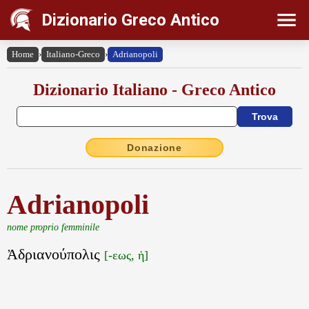
Dizionario Greco Antico
Home
›
Italiano-Greco
›
Adrianopoli
Dizionario Italiano - Greco Antico
Donazione
Adrianopoli
nome proprio femminile
Ἀδριανούπολις
[-εως, ἡ]