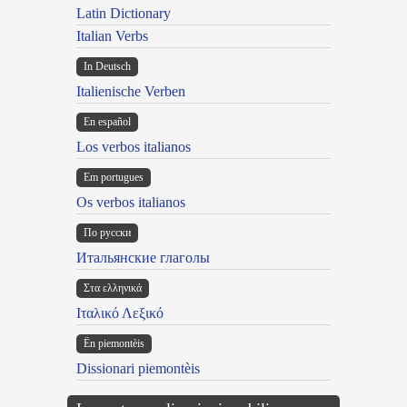
Latin Dictionary
Italian Verbs
In Deutsch
Italienische Verben
En español
Los verbos italianos
Em portugues
Os verbos italianos
По русски
Итальянские глаголы
Στα ελληνικά
Ιταλικό Λεξικό
Ën piemontèis
Dissionari piemontèis