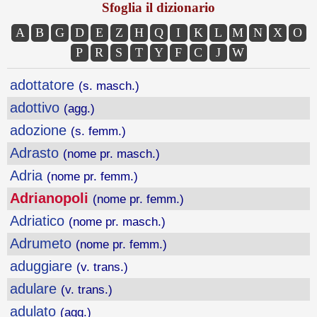
Sfoglia il dizionario
A
B
G
D
E
Z
H
Q
I
K
L
M
N
X
O
P
R
S
T
Y
F
C
J
W
adottatore
(s. masch.)
adottivo
(agg.)
adozione
(s. femm.)
Adrasto
(nome pr. masch.)
Adria
(nome pr. femm.)
Adrianopoli
(nome pr. femm.)
Adriatico
(nome pr. masch.)
Adrumeto
(nome pr. femm.)
aduggiare
(v. trans.)
adulare
(v. trans.)
adulato
(agg.)