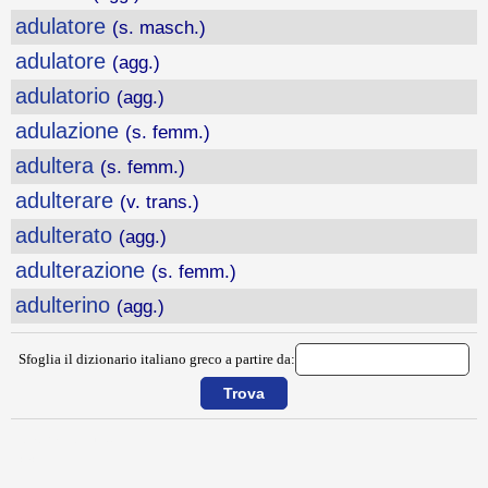
adulatore
(s. masch.)
adulatore
(agg.)
adulatorio
(agg.)
adulazione
(s. femm.)
adultera
(s. femm.)
adulterare
(v. trans.)
adulterato
(agg.)
adulterazione
(s. femm.)
adulterino
(agg.)
Sfoglia il dizionario italiano greco a partire da:
{{ID:ADRIANOPOLI100}}
---CACHE---