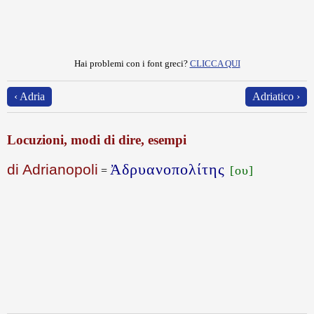
Hai problemi con i font greci?
CLICCA QUI
‹ Adria
Adriatico ›
Locuzioni, modi di dire, esempi
Ἀδρυανοπολίτης
di Adrianopoli
[ου]
=