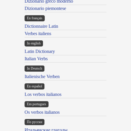
Dizionario greco moderno
Dizionario piemontese
En français
Dictionnaire Latin
Verbes italiens
In english
Latin Dictionary
Italian Verbs
In Deutsch
Italienische Verben
En español
Los verbos italianos
Em portugues
Os verbos italianos
По русски
Итальянские глаголы