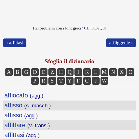
Hai problemi con i font greci?
CLICCA QUI
‹ affittasi
affliggente ›
Sfoglia il dizionario
A
B
G
D
E
Z
H
Q
I
K
L
M
N
X
O
P
R
S
T
Y
F
C
J
W
affiocato
(agg.)
affisso
(s. masch.)
affisso
(agg.)
affittare
(v. trans.)
affittasi
(agg.)