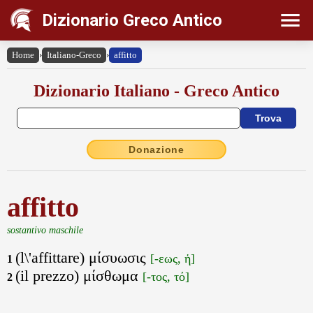
Dizionario Greco Antico
Home
›
Italiano-Greco
›
affitto
Dizionario Italiano - Greco Antico
Donazione
affitto
sostantivo maschile
(l\'affittare) μίσυωσις
[-εως, ἡ]
1
(il prezzo) μίσθωμα
[-τος, τό]
2