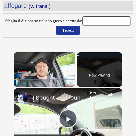
affogare
(v. trans.)
Sfoglia il dizionario italiano greco a partire da:
×
Now Playing
×
Play
Unmute
Fullscreen
I Bought 900 Pounds of Survival Food! Vlog
Play