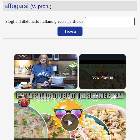
affogarsi
(v. pron.)
Sfoglia il dizionario italiano greco a partire da:
×
Now Playing
×
Play
Unmute
Fullscreen
PERFECT PASTA SALADS FOR YOUR SUMMER GET TOGETHERS
Play