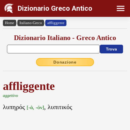
Dizionario Greco Antico
Home
›
Italiano-Greco
›
affliggente
Dizionario Italiano - Greco Antico
Donazione
affliggente
aggettivo
λυπηρός
, λυπιτικός
[-ά, -όν]