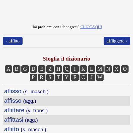
Hai problemi con i font greci?
CLICCA QUI
‹ affitto
affliggere ›
Sfoglia il dizionario
A
B
G
D
E
Z
H
Q
I
K
L
M
N
X
O
P
R
S
T
Y
F
C
J
W
affisso
(s. masch.)
affisso
(agg.)
affittare
(v. trans.)
affittasi
(agg.)
affitto
(s. masch.)