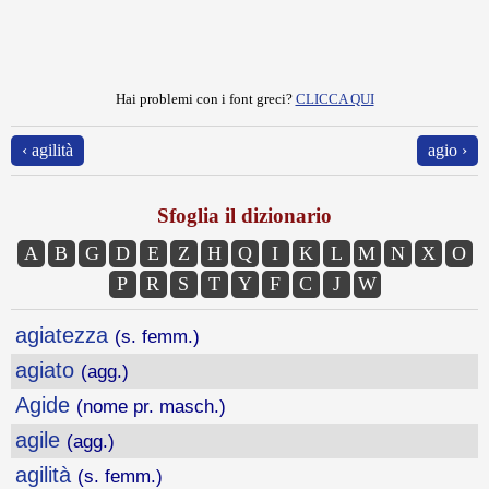
Hai problemi con i font greci?
CLICCA QUI
‹ agilità
agio ›
Sfoglia il dizionario
A
B
G
D
E
Z
H
Q
I
K
L
M
N
X
O
P
R
S
T
Y
F
C
J
W
agiatezza
(s. femm.)
agiato
(agg.)
Agide
(nome pr. masch.)
agile
(agg.)
agilità
(s. femm.)