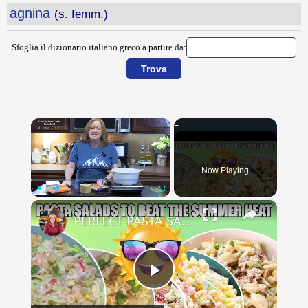
agnina
(s. femm.)
Sfoglia il dizionario italiano greco a partire da:
×
Now Playing
×
Play
Unmute
Fullscreen
PERFECT PASTA SALADS FOR YOUR SUMMER GET TOGETHERS
Play