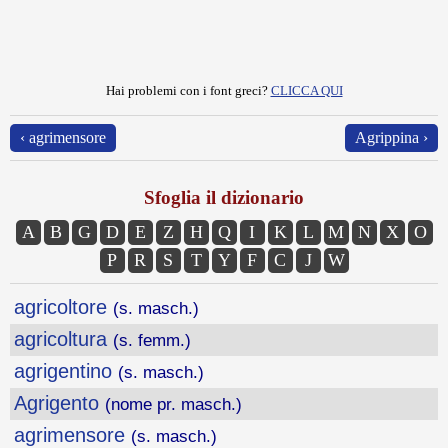
Hai problemi con i font greci?
CLICCA QUI
‹ agrimensore
Agrippina ›
Sfoglia il dizionario
A
B
G
D
E
Z
H
Q
I
K
L
M
N
X
O
P
R
S
T
Y
F
C
J
W
agricoltore
(s. masch.)
agricoltura
(s. femm.)
agrigentino
(s. masch.)
Agrigento
(nome pr. masch.)
agrimensore
(s. masch.)