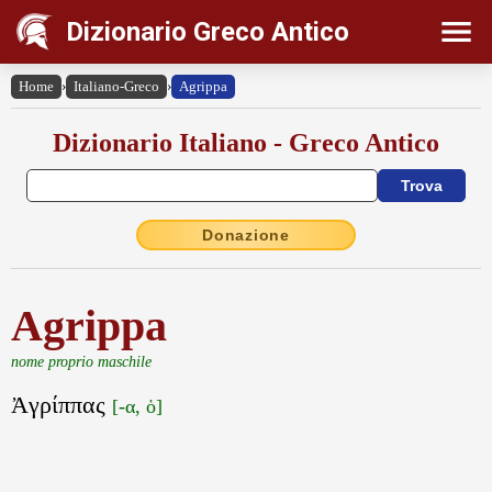
Dizionario Greco Antico
Home
›
Italiano-Greco
›
Agrippa
Dizionario Italiano - Greco Antico
Donazione
Agrippa
nome proprio maschile
Ἀγρίππας
[-α, ὁ]