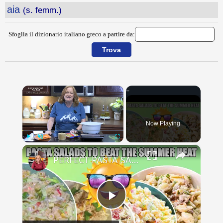
aia
(s. femm.)
Sfoglia il dizionario italiano greco a partire da:
×
Now Playing
×
Play
Unmute
Fullscreen
PERFECT PASTA SALADS FOR YOUR SUMMER GET TOGETHERS
Play