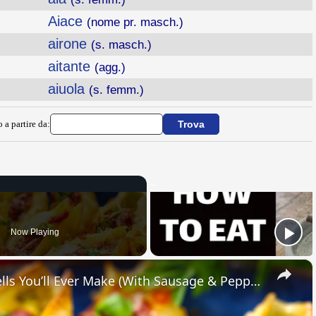
Aiace
(nome pr. masch.)
airone
(s. masch.)
aitante
(agg.)
aiuola
(s. femm.)
 a partire da:
Now Playing
×
The Easiest Italian Stuffed Shells You’ll Ever Make (With Sausage & Peppers!)