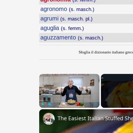
agronomo
(s. masch.)
agrumi
(s. masch. pl.)
aguglia
(s. femm.)
aguzzamento
(s. masch.)
Sfoglia il dizionario italiano greco
×
Play
Unmute
Fullscreen