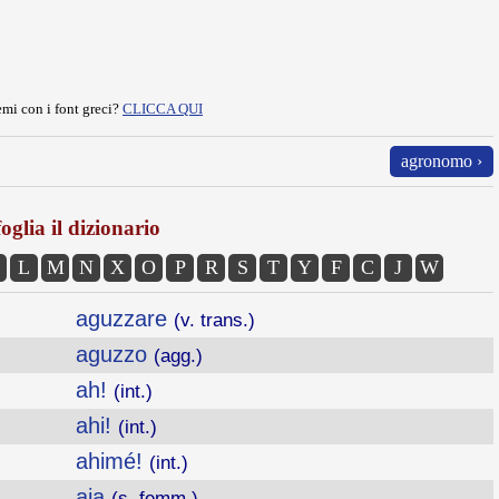
mi con i font greci?
CLICCA QUI
agronomo ›
oglia il dizionario
L
M
N
X
O
P
R
S
T
Y
F
C
J
W
aguzzare
(v. trans.)
aguzzo
(agg.)
ah!
(int.)
ahi!
(int.)
ahimé!
(int.)
aia
(s. femm.)