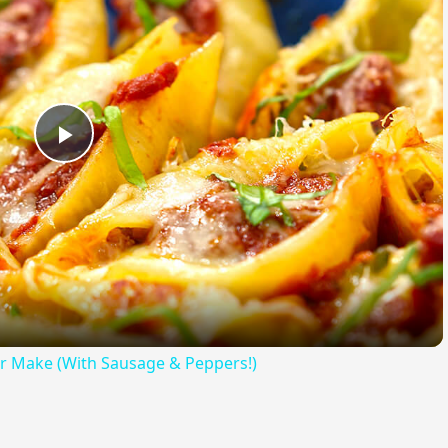
Play
Video
Ever Make (With Sausage & Peppers!)