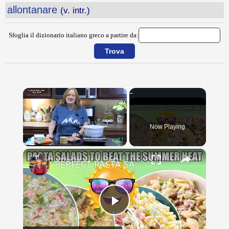
allontanare
(v. intr.)
Sfoglia il dizionario italiano greco a partire da:
×
Now Playing
×
Play
Unmute
Fullscreen
PERFECT PASTA SALADS FOR YOUR SUMMER GET TOGETHERS
Play