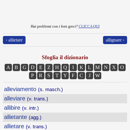
Hai problemi con i font greci?
CLICCA QUI
‹ allietare
allignare ›
Sfoglia il dizionario
A
B
G
D
E
Z
H
Q
I
K
L
M
N
X
O
P
R
S
T
Y
F
C
J
W
alleviamento
(s. masch.)
alleviare
(v. trans.)
allibire
(v. intr.)
allietante
(agg.)
allietare
(v. trans.)