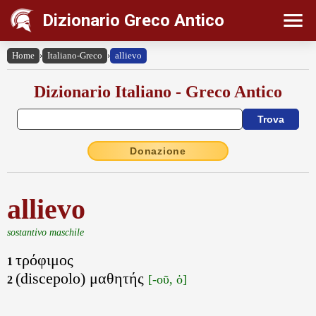
Dizionario Greco Antico
Home
›
Italiano-Greco
›
allievo
Dizionario Italiano - Greco Antico
Donazione
allievo
sostantivo maschile
τρόφιμος
1
(discepolo) μαθητής
[-οῦ, ὁ]
2