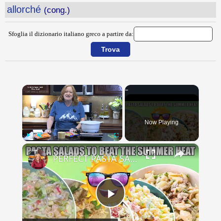
allorché
(cong.)
Sfoglia il dizionario italiano greco a partire da:
×
Now Playing
×
Play
Unmute
Fullscreen
PERFECT PASTA SALADS FOR YOUR SUMMER GET TOGETHERS
Play