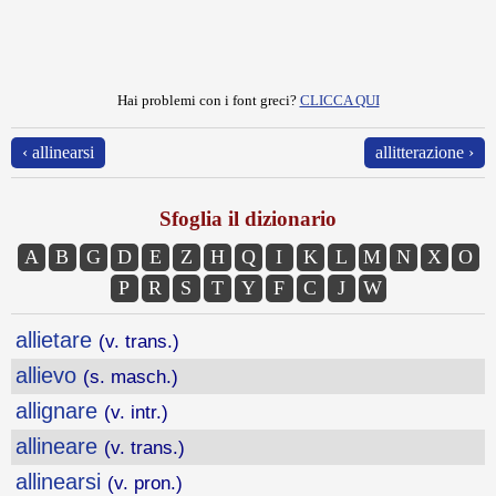
Hai problemi con i font greci?
CLICCA QUI
‹ allinearsi
allitterazione ›
Sfoglia il dizionario
A
B
G
D
E
Z
H
Q
I
K
L
M
N
X
O
P
R
S
T
Y
F
C
J
W
allietare
(v. trans.)
allievo
(s. masch.)
allignare
(v. intr.)
allineare
(v. trans.)
allinearsi
(v. pron.)