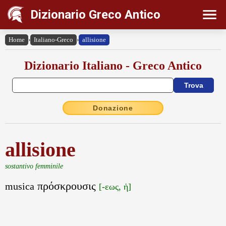
Dizionario Greco Antico
Home
›
Italiano-Greco
›
allisione
Dizionario Italiano - Greco Antico
Donazione
allisione
sostantivo femminile
πρόσκρουσις
musica
[-εως, ἡ]