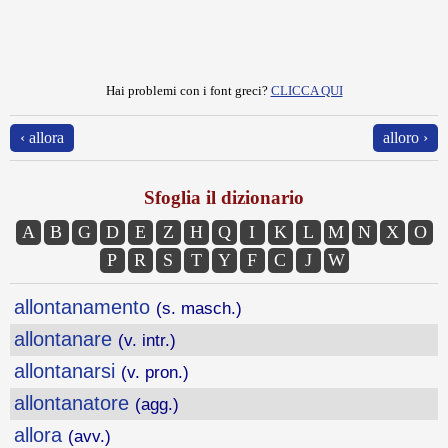
Hai problemi con i font greci?
CLICCA QUI
‹ allora
alloro ›
Sfoglia il dizionario
A
B
G
D
E
Z
H
Q
I
K
L
M
N
X
O
P
R
S
T
Y
F
C
J
W
allontanamento
(s. masch.)
allontanare
(v. intr.)
allontanarsi
(v. pron.)
allontanatore
(agg.)
allora
(avv.)