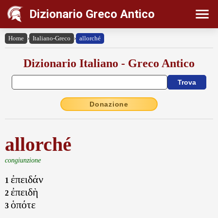
Dizionario Greco Antico
Home
›
Italiano-Greco
›
allorché
Dizionario Italiano - Greco Antico
Donazione
allorché
congiunzione
ἐπειδάν
1
ἐπειδὴ
2
ὁπότε
3