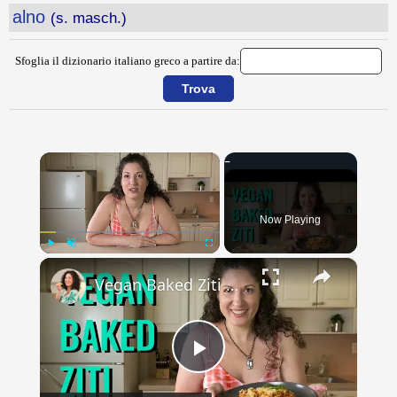
alno
(s. masch.)
Sfoglia il dizionario italiano greco a partire da:
×
Now Playing
×
Play
Unmute
Fullscreen
Vegan Baked Ziti with Lentils, Tofu Ricotta, and Cashew Mozzarella
Play