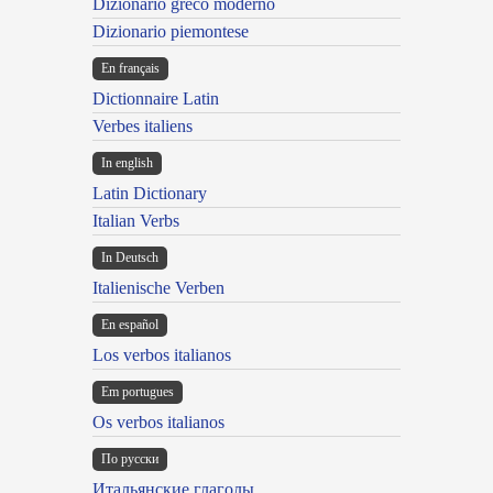
Dizionario greco moderno
Dizionario piemontese
En français
Dictionnaire Latin
Verbes italiens
In english
Latin Dictionary
Italian Verbs
In Deutsch
Italienische Verben
En español
Los verbos italianos
Em portugues
Os verbos italianos
По русски
Итальянские глаголы