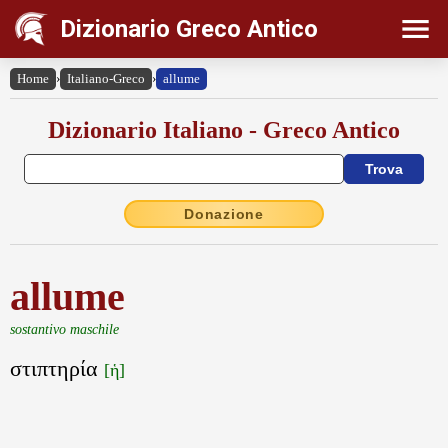
Dizionario Greco Antico
Home
›
Italiano-Greco
›
allume
Dizionario Italiano - Greco Antico
Donazione
allume
sostantivo maschile
στιπτηρία
[ἡ]