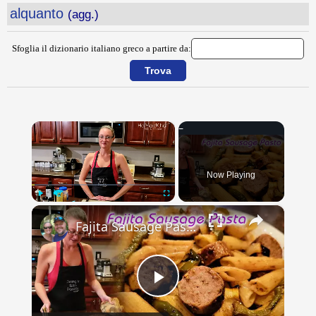
alquanto
(agg.)
Sfoglia il dizionario italiano greco a partire da:
×
Now Playing
×
Play
Unmute
Fullscreen
Fajita Sausage Pasta | Dining In With Danielle
Play