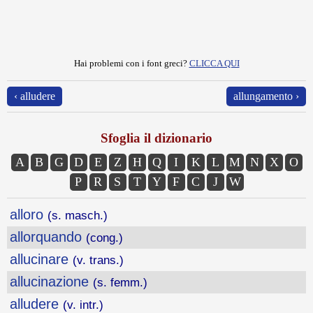
Hai problemi con i font greci?
CLICCA QUI
‹ alludere
allungamento ›
Sfoglia il dizionario
A
B
G
D
E
Z
H
Q
I
K
L
M
N
X
O
P
R
S
T
Y
F
C
J
W
alloro
(s. masch.)
allorquando
(cong.)
allucinare
(v. trans.)
allucinazione
(s. femm.)
alludere
(v. intr.)