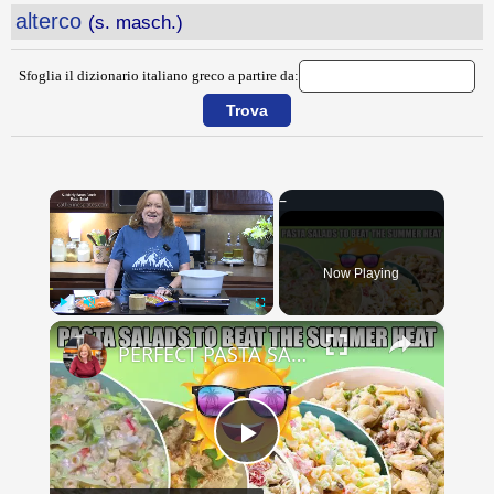
alterco
(s. masch.)
Sfoglia il dizionario italiano greco a partire da:
×
Now Playing
×
Play
Unmute
Fullscreen
PERFECT PASTA SALADS FOR YOUR SUMMER GET TOGETHERS
Play