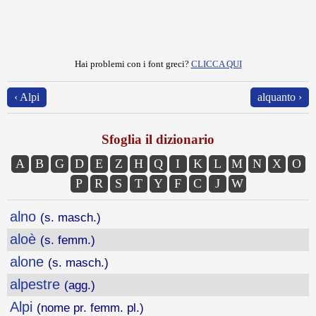
Hai problemi con i font greci?
CLICCA QUI
‹ Alpi
alquanto ›
Sfoglia il dizionario
A
B
G
D
E
Z
H
Q
I
K
L
M
N
X
O
P
R
S
T
Y
F
C
J
W
alno
(s. masch.)
aloè
(s. femm.)
alone
(s. masch.)
alpestre
(agg.)
Alpi
(nome pr. femm. pl.)