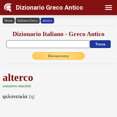
Dizionario Greco Antico
Home
›
Italiano-Greco
›
alterco
Dizionario Italiano - Greco Antico
Donazione
alterco
sostantivo maschile
φιλονεικία
[ἡ]