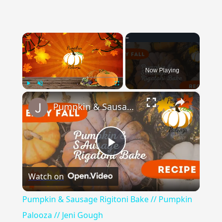
×
Now Playing
×
Play
Unmute
Fullscreen
Pumpkin & Sausage Rigitoni Bake // Pumpkin Palooza // Jeni Gough
Play
Watch on
Video
Pumpkin & Sausage Rigitoni Bake // Pumpkin
Palooza // Jeni Gough