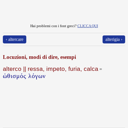
Hai problemi con i font greci?
CLICCA QUI
‹ altercare
alterigia ›
Locuzioni, modi di dire, esempi
alterco || ressa, impeto, furia, calca
=
ὠθισμός λόγων