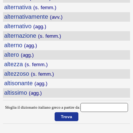
alternativa
(s. femm.)
alternativamente
(avv.)
alternativo
(agg.)
alternazione
(s. femm.)
alterno
(agg.)
altero
(agg.)
altezza
(s. femm.)
altezzoso
(s. femm.)
altisonante
(agg.)
altissimo
(agg.)
Sfoglia il dizionario italiano greco a partire da:
{{ID:ALTERCO100}}