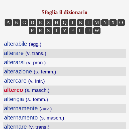
Sfoglia il dizionario
A
B
G
D
E
Z
H
Q
I
K
L
M
N
X
O
P
R
S
T
Y
F
C
J
W
alterabile
(agg.)
alterare
(v. trans.)
alterarsi
(v. pron.)
alterazione
(s. femm.)
altercare
(v. intr.)
alterco
(s. masch.)
alterigia
(s. femm.)
alternamente
(avv.)
alternamento
(s. masch.)
alternare
(v. trans.)