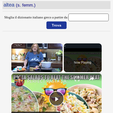
altea
(s. femm.)
Sfoglia il dizionario italiano greco a partire da:
×
Now Playing
×
Play
Unmute
Fullscreen
PERFECT PASTA SALADS FOR YOUR SUMMER GET TOGETHERS
Play