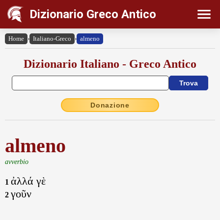
Dizionario Greco Antico
Home
›
Italiano-Greco
›
almeno
Dizionario Italiano - Greco Antico
Donazione
almeno
avverbio
ἀλλά γὲ
1
γοῦν
2