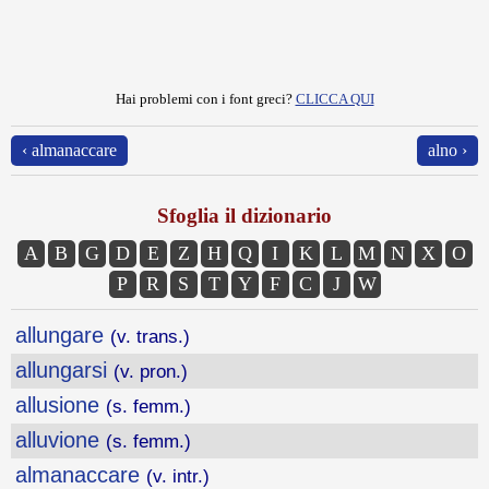
Hai problemi con i font greci?
CLICCA QUI
‹ almanaccare
alno ›
Sfoglia il dizionario
A
B
G
D
E
Z
H
Q
I
K
L
M
N
X
O
P
R
S
T
Y
F
C
J
W
allungare
(v. trans.)
allungarsi
(v. pron.)
allusione
(s. femm.)
alluvione
(s. femm.)
almanaccare
(v. intr.)